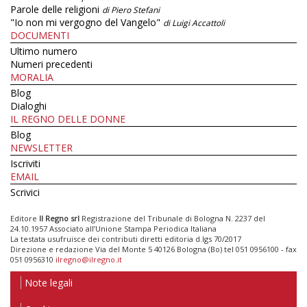
Parole delle religioni
di Piero Stefani
"Io non mi vergogno del Vangelo"
di Luigi Accattoli
DOCUMENTI
Ultimo numero
Numeri precedenti
MORALIA
Blog
Dialoghi
IL REGNO DELLE DONNE
Blog
NEWSLETTER
Iscriviti
EMAIL
Scrivici
Editore
Il Regno srl
Registrazione del Tribunale di Bologna N. 2237 del
24.10.1957 Associato all’Unione Stampa Periodica Italiana
La testata usufruisce dei contributi diretti editoria d.lgs 70/2017
Direzione e redazione Via del Monte 5 40126 Bologna (Bo) tel 051 0956100 - fax
051 0956310
ilregno@ilregno.it
Note legali