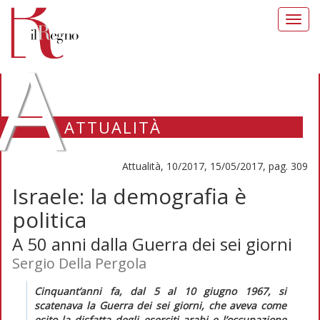
Toggl
navig
A
ATTUALITÀ
Attualità, 10/2017, 15/05/2017, pag. 309
Israele: la demografia è
politica
A 50 anni dalla Guerra dei sei giorni
Sergio Della Pergola
Cinquant’anni fa, dal 5 al 10 giugno 1967, si
scatenava la Guerra dei sei giorni, che aveva come
esito la disfatta degli eserciti arabi e l’occupazione