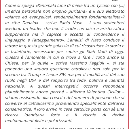
Come si spiega «l’anomala luna di miele tra un
tycoon
con (…)
un’etica personale non proprio puritana» e il suo elettorato
«bianco ed
evangelical
,
tendenzialmente fondamentalista»?
In
«the Donald»
– scrive Paolo Naso – i suoi sostenitori
«vedono un leader che non li irride con laica e aristocratica
supponenza ma li capisce e accetta di condividerne il
linguaggio e l’atteggiamento». L’analisi di Naso conduce il
lettore in questa grande galassia di cui ricostruisce la storia e
le traiettorie, necessarie per capire gli Stati Uniti di oggi.
Questo è l’ambiente in cui si trova a fare i conti anche la
Chiesa, per la quale – scrive Massimo Faggioli –, si sta
ponendo una «nuova questione cattolica»: non solo per lo
scontro tra Trump e Leone XIV, ma per il modificarsi del suo
ruolo negli USA e del rapporto tra fede, politica e identità
nazionale. A questi interrogativi occorre rispondere
plausibilmente anche perché – afferma Valentina Ciciliot –
stiamo assistendo alla crescita del numero di persone che si
converte al cattolicesimo provenendo specialmente dall’area
conservatrice. Il loro arrivo in casa cattolica porta con sè una
ricerca identitaria forte e il rischio di derive
neofondamentaliste e polarizzanti.