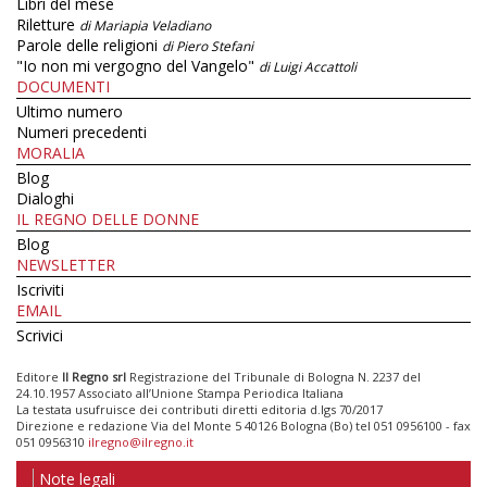
Libri del mese
Riletture
di Mariapia Veladiano
Parole delle religioni
di Piero Stefani
"Io non mi vergogno del Vangelo"
di Luigi Accattoli
DOCUMENTI
Ultimo numero
Numeri precedenti
MORALIA
Blog
Dialoghi
IL REGNO DELLE DONNE
Blog
NEWSLETTER
Iscriviti
EMAIL
Scrivici
Editore
Il Regno srl
Registrazione del Tribunale di Bologna N. 2237 del
24.10.1957 Associato all’Unione Stampa Periodica Italiana
La testata usufruisce dei contributi diretti editoria d.lgs 70/2017
Direzione e redazione Via del Monte 5 40126 Bologna (Bo) tel 051 0956100 - fax
051 0956310
ilregno@ilregno.it
Note legali