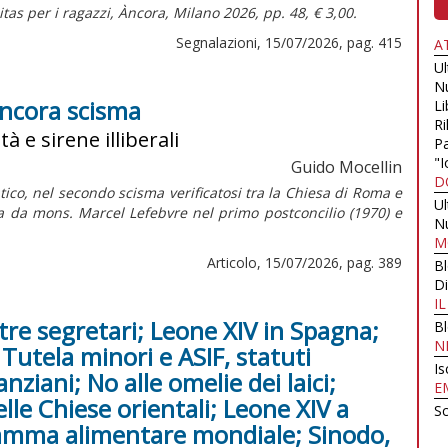
tas per i ragazzi,
Àncora, Milano 2026, pp. 48, € 3,00.
Segnalazioni, 15/07/2026, pag. 415
A
U
N
 ancora scisma
Li
Ri
tà e sirene illiberali
Pa
"I
Guido Mocellin
D
ico, nel secondo scisma verificatosi tra la Chiesa di Roma e
U
ta da mons. Marcel Lefebvre nel primo postconcilio (1970) e
N
M
Articolo, 15/07/2026, pag. 389
B
Di
I
tre segretari; Leone XIV in Spagna;
B
N
Tutela minori e ASIF, statuti
Is
anziani; No alle omelie dei laici;
E
lle Chiese orientali; Leone XIV a
Sc
gramma alimentare mondiale; Sinodo,