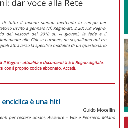
ni: dar voce alla Rete
si di tutto il mondo stanno mettendo in campo per
atorio
uscito a gennaio (cf.
Regno-att
. 2,2017,9;
Regno-
odo dei vescovi del 2018 su «I giovani, la fede e il
mitatamente alle Chiese europee, ne segnaliamo qui tre
igitali attraverso la specifica modalità di un questionario
 a
Il Regno - attualità e documenti
o a
Il Regno digitale
.
si con il proprio codice abbonato.
Accedi.
 enciclica è una hit!
Guido Mocellin
menti per restare umani,
Avvenire – Vita e Pensiero, Milano