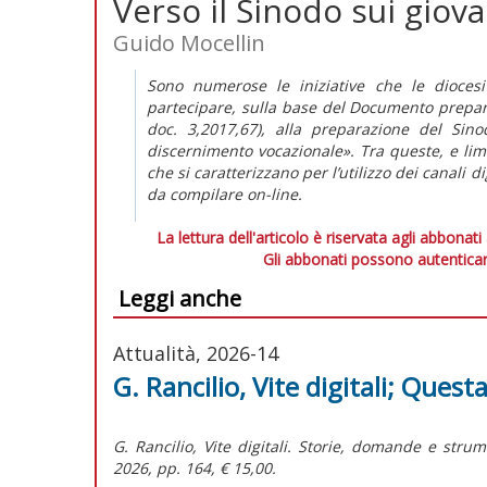
Verso il Sinodo sui giova
Guido Mocellin
Sono numerose le iniziative che le dioce
partecipare, sulla base del
Documento prepar
doc
. 3,2017,67), alla preparazione del Sin
discernimento vocazionale». Tra queste, e li
che si caratterizzano per l’utilizzo dei canali d
da compilare
on-line
.
La lettura dell'articolo è riservata agli abbonati
Gli abbonati possono autenticar
Leggi anche
Attualità, 2026-14
G. Rancilio, Vite digitali; Questa
G. Rancilio,
Vite digitali. Storie, domande e stru
2026, pp. 164, € 15,00.