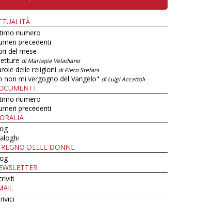
TTUALITÀ
ltimo numero
umeri precedenti
bri del mese
letture
di Mariapia Veladiano
role delle religioni
di Piero Stefani
o non mi vergogno del Vangelo"
di Luigi Accattoli
OCUMENTI
ltimo numero
umeri precedenti
ORALIA
log
aloghi
L REGNO DELLE DONNE
log
EWSLETTER
criviti
MAIL
rivici