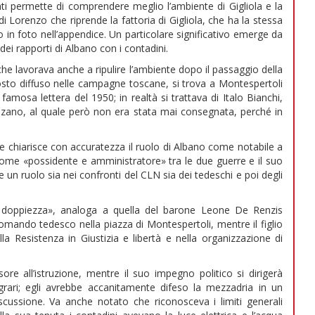
 permette di comprendere meglio l’ambiente di Gigliola e la
di Lorenzo che riprende la fattoria di Gigliola, che ha la stessa
 in foto nell’appendice. Un particolare significativo emerge da
dei rapporti di Albano con i contadini.
 che lavorava anche a ripulire l’ambiente dopo il passaggio della
to diffuso nelle campagne toscane, si trova a Montespertoli
famosa lettera del 1950; in realtà si trattava di Italo Bianchi,
lenzano, al quale però non era stata mai consegnata, perché in
 chiarisce con accuratezza il ruolo di Albano come notabile a
 come «possidente e amministratore» tra le due guerre e il suo
 un ruolo sia nei confronti del CLN sia dei tedeschi e poi degli
a doppiezza», analoga a quella del barone Leone De Renzis
l comando tedesco nella piazza di Montespertoli, mentre il figlio
 Resistenza in Giustizia e libertà e nella organizzazione di
e all’istruzione, mentre il suo impegno politico si dirigerà
 agrari; egli avrebbe accanitamente difeso la mezzadria in un
ussione. Va anche notato che riconosceva i limiti generali