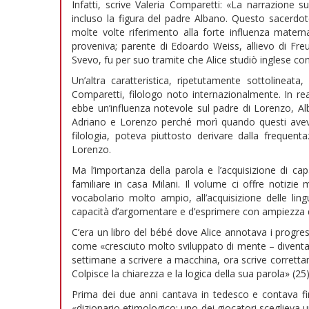
Infatti, scrive Valeria Comparetti: «La narrazione s
incluso la figura del padre Albano. Questo sacerdot
molte volte riferimento alla forte influenza materna
proveniva; parente di Edoardo Weiss, allievo di Freud
Svevo, fu per suo tramite che Alice studiò inglese con
Un’altra caratteristica, ripetutamente sottolineat
Comparetti, filologo noto internazionalmente. In re
ebbe un’influenza notevole sul padre di Lorenzo, Alb
Adriano e Lorenzo perché morì quando questi avevan
filologia, poteva piuttosto derivare dalla frequent
Lorenzo.
Ma l’importanza della parola e l’acquisizione di cap
familiare in casa Milani. Il volume ci offre notizie 
vocabolario molto ampio, all’acquisizione delle lingu
capacità d’argomentare e d’esprimere con ampiezza di
C’era un libro del bébé dove Alice annotava i progres
come «cresciuto molto sviluppato di mente – divent
settimane a scrivere a macchina, ora scrive corrett
Colpisce la chiarezza e la logica della sua parola» (25)
Prima dei due anni cantava in tedesco e contava fino
«dizionario etimologico: uno dei giocatori sceglieva un