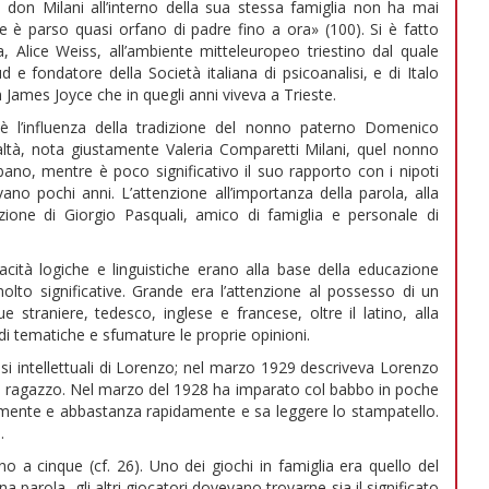
u don Milani all’interno della sua stessa famiglia non ha mai
e è parso quasi orfano di padre fino a ora» (100). Si è fatto
, Alice Weiss, all’ambiente mitteleuropeo triestino dal quale
 e fondatore della Società italiana di psicoanalisi, e di Italo
 James Joyce che in quegli anni viveva a Trieste.
a, è l’influenza della tradizione del nonno paterno Domenico
altà, nota giustamente Valeria Comparetti Milani, quel nonno
ano, mentre è poco significativo il suo rapporto con i nipoti
o pochi anni. L’attenzione all’importanza della parola, alla
azione di Giorgio Pasquali, amico di famiglia e personale di
acità logiche e linguistiche erano alla base della educazione
molto significative. Grande era l’attenzione al possesso di un
e straniere, tedesco, inglese e francese, oltre il latino, alla
 tematiche e sfumature le proprie opinioni.
si intellettuali di Lorenzo; nel marzo 1929 descriveva Lorenzo
a ragazzo. Nel marzo del 1928 ha imparato col babbo in poche
amente e abbastanza rapidamente e sa leggere lo stampatello.
.
 a cinque (cf. 26). Uno dei giochi in famiglia era quello del
a parola, gli altri giocatori dovevano trovarne sia il significato