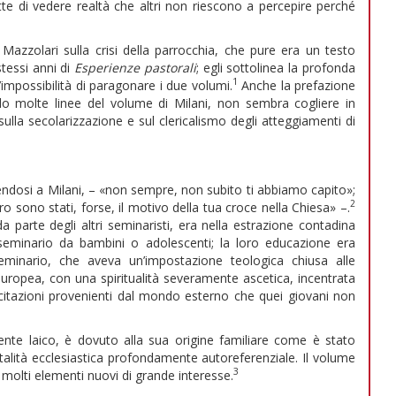
ette di vedere realtà che altri non riescono a percepire perché
i Mazzolari sulla crisi della parrocchia, che pure era un testo
stessi anni di
Esperienze pastorali
; egli sottolinea la profonda
1
l’impossibilità di paragonare i due volumi.
Anche la prefazione
do molte linee del volume di Milani, non sembra cogliere in
e sulla secolarizzazione e sul clericalismo degli atteggiamenti di
endosi a Milani, – «non sempre, non subito ti abbiamo capito»;
2
uro sono stati, forse, il motivo della tua croce nella Chiesa» –.
 parte degli altri seminaristi, era nella estrazione contadina
n seminario da bambini o adolescenti; la loro educazione era
eminario, che aveva un’impostazione teologica chiusa alle
 europea, con una spiritualità severamente ascetica, incentrata
lecitazioni provenienti dal mondo esterno che quei giovani non
nte laico, è dovuto alla sua origine familiare come è stato
talità ecclesiastica profondamente autoreferenziale. Il volume
3
e molti elementi nuovi di grande interesse.