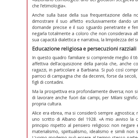
che l’etimologia».
Anche sulla base della sua frequentazione della n
dimostrare il suo affetto esclusivamente dando un’
domande precise e il suo sguardo penetrante e ferm
negarla totalmente a coloro che non considerava all’a
sua capacità dialettica e narrativa, la limpidezza del 
Educazione religiosa e persecuzioni razziali
In questo quadro familiare si comprende meglio il t
affettiva dell’acquisizione della parola che, anche 
ragazzi, in particolare a Barbiana. Si può così comp
parroci di campagna che da decenni, forse da secoli,
figli di contadini.
Ma la prospettiva era profondamente diversa; non si 
di lavorare anche fuori dai campi, per Milani signif
propria cultura.
Alice era ebrea, ma si considerò sempre agnostica; m
uno scritto di Albano del 1928. «A mio avviso la 
principio rispetto al pensiero religioso: non negare
materialismo, spiritualismo, idealismo e simili non 
L’uomo moderno può essere al tempo stesso partecipe