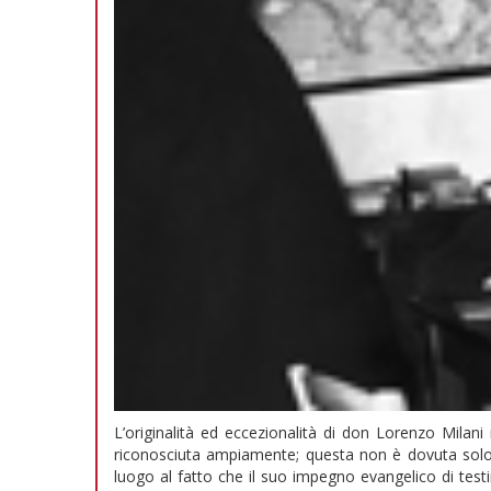
L’originalità ed eccezionalità di don Lorenzo Milani
riconosciuta ampiamente; questa non è dovuta solo a
luogo al fatto che il suo impegno evangelico di tes