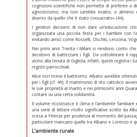
cognizioni scientifiche non permette di preferire o di
agnosticismo, ma non sarebbe esatto, o almeno q
diverso da quello che è stato consacrato» (44).
I genitori decisero di non dare un’educazione cris
organizzata una piccola festa per i bambini con l’a
invitando amici come Rosselli, Olschki, Lessona, Voge
Nei primi anni Trenta i Milani si rendono conto che p
decidono di battezzare i figli. Da sottolineare il r
vicino alla tenuta di Gigliola; infatti, questi registra
registri parrocchiali.
Alice non riceve il battesimo. Albano avrebbe ottenut
per i figli (cf. 49). Il matrimonio di rito cattolico a
le sue proprietà al marito e nei primissimi anni Quara
contare su una certa solidarietà.
Il volume ricostruisce il clima e l’ambiente familiar
una serie di lettere molto significative scritte da A
scesa a Firenze per prudenza al momento del passagg
particolare mancano quelle tra Albano e Lorenzo e quel
L’ambiente rurale