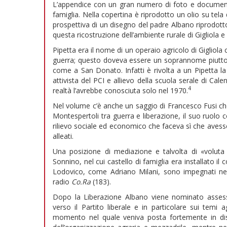
L’appendice con un gran numero di foto e documenti
famiglia. Nella copertina è riprodotto un olio su tela 
prospettiva di un disegno del padre Albano riprodotto
questa ricostruzione dell’ambiente rurale di Gigliola e 
Pipetta era il nome di un operaio agricolo di Gigliola
guerra; questo doveva essere un soprannome piuttos
come a San Donato. Infatti è rivolta a un Pipetta la 
attivista del PCI e allievo della scuola serale di Ca
4
realtà l’avrebbe conosciuta solo nel 1970.
Nel volume c’è anche un saggio di Francesco Fusi che
Montespertoli tra guerra e liberazione, il suo ruolo
rilievo sociale ed economico che faceva sì che avesse
alleati.
Una posizione di mediazione e talvolta di «volut
Sonnino, nel cui castello di famiglia era installato i
Lodovico, come Adriano Milani, sono impegnati nella
radio
Co.Ra
(183).
Dopo la Liberazione Albano viene nominato assessor
verso il Partito liberale e in particolare sui temi
momento nel quale veniva posta fortemente in disc