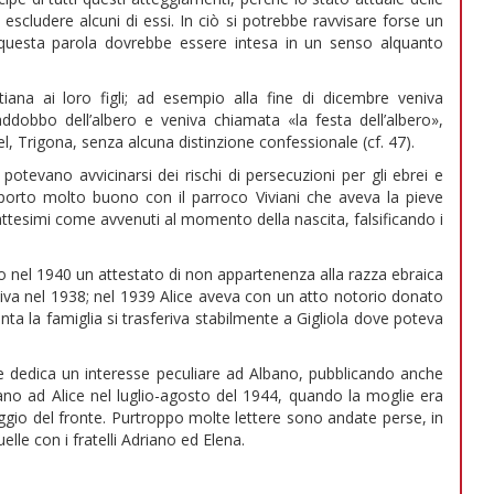
 escludere alcuni di essi. In ciò si potrebbe ravvisare forse un
uesta parola dovrebbe essere intesa in un senso alquanto
tiana ai loro figli; ad esempio alla fine di dicembre veniva
ddobbo dell’albero e veniva chiamata «la festa dell’albero»,
l, Trigona, senza alcuna distinzione confessionale (cf. 47).
otevano avvicinarsi dei rischi di persecuzioni per gli ebrei e
apporto molto buono con il parroco Viviani che aveva la pieve
 i battesimi come avvenuti al momento della nascita, falsificando i
o nel 1940 un attestato di non appartenenza alla razza ebraica
vveniva nel 1938; nel 1939 Alice aveva con un atto notorio donato
nta la famiglia si trasferiva stabilmente a Gigliola dove poteva
e e dedica un interesse peculiare ad Albano, pubblicando anche
lbano ad Alice nel luglio-agosto del 1944, quando la moglie era
io del fronte. Purtroppo molte lettere sono andate perse, in
le con i fratelli Adriano ed Elena.