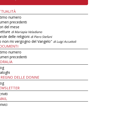
TTUALITÀ
ltimo numero
umeri precedenti
bri del mese
letture
di Mariapia Veladiano
role delle religioni
di Piero Stefani
o non mi vergogno del Vangelo"
di Luigi Accattoli
OCUMENTI
ltimo numero
umeri precedenti
ORALIA
log
aloghi
L REGNO DELLE DONNE
log
EWSLETTER
criviti
MAIL
rivici