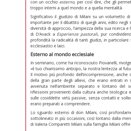
con un occhio
esterno
, per così dire, che gli perm
troppo interni a quel mondo e a quella mentalità.
Significativo il giudizio di Milani su un volumetto d
importante per il dibattito di quegli anni, edito negli 
diversità di approccio, l’ampiezza della sua ricerca e 
di D’Avack a
Esperienze pastorali
, pur condividen
profondità la radicalità di tanti giudizi, in particolar
ecclesiastici e laici.
Esterno al mondo ecclesiale
In seminario, come ha riconosciuto Piovanelli, rivolg
«il tuo chiarissimo anticipo, la nostra lentezza al fut
Il motivo più profondo dell’incomprensione, anche da
della gran parte degli allievi, che erano entrati i
avvenuta nell’ambiente separato e lontano del s
riflessioni provenienti dalla cultura anche teologica
sulle cosiddette virtù passive, senza contatti e sol
erano preparati a comprendere.
Lo sguardo esterno di don Milani, così profondame
sottolineato in più occasioni, così lontano dalla men
di Valeria Comparetti Milani sulla famiglia Milani offr