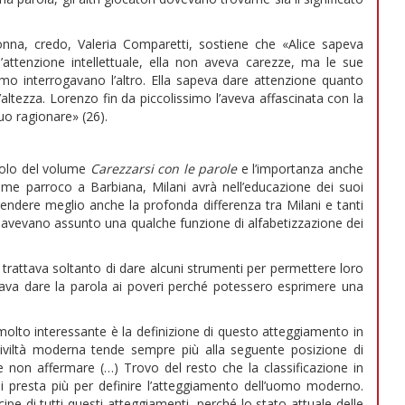
onna, credo, Valeria Comparetti, sostiene che «Alice sapeva
attenzione intellettuale, ella non aveva carezze, ma le sue
o interrogavano l’altro. Ella sapeva dare attenzione quanto
ltezza. Lorenzo fin da piccolissimo l’aveva affascinata con la
suo ragionare» (26).
itolo del volume
Carezzarsi con le parole
e l’importanza anche
come parroco a Barbiana, Milani avrà nell’educazione dei suoi
rendere meglio anche la profonda differenza tra Milani e tanti
 avevano assunto una qualche funzione di alfabetizzazione dei
trattava soltanto di dare alcuni strumenti per permettere loro
icava dare la parola ai poveri perché potessero esprimere una
olto interessante è la definizione di questo atteggiamento in
civiltà moderna tende sempre più alla seguente posizione di
 e non affermare (…) Trovo del resto che la classificazione in
si presta più per definire l’atteggiamento dell’uomo moderno.
 di tutti questi atteggiamenti, perché lo stato attuale delle