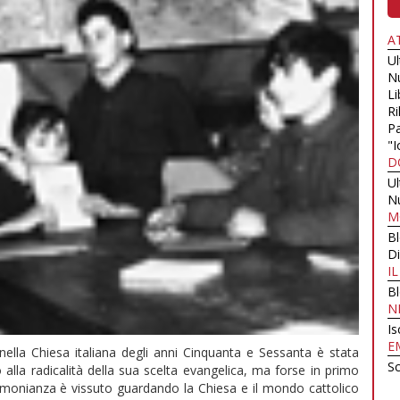
A
U
N
Li
Ri
Pa
"I
D
U
N
M
B
Di
I
B
N
Is
E
 nella Chiesa italiana degli anni Cinquanta e Sessanta è stata
Sc
lla radicalità della sua scelta evangelica, ma forse in primo
timonianza è vissuto guardando la Chiesa e il mondo cattolico