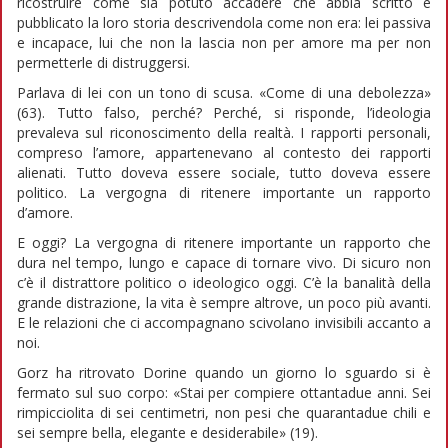
ricostruire come sia potuto accadere che abbia scritto e
pubblicato la loro storia descrivendola come non era: lei passiva
e incapace, lui che non la lascia non per amore ma per non
permetterle di distruggersi.
Parlava di lei con un tono di scusa. «Come di una debolezza»
(63). Tutto falso, perché? Perché, si risponde, l’ideologia
prevaleva sul riconoscimento della realtà. I rapporti personali,
compreso l’amore, appartenevano al contesto dei rapporti
alienati. Tutto doveva essere sociale, tutto doveva essere
politico. La vergogna di ritenere importante un rapporto
d’amore.
E oggi? La vergogna di ritenere importante un rapporto che
dura nel tempo, lungo e capace di tornare vivo. Di sicuro non
c’è il distrattore politico o ideologico oggi. C’è la banalità della
grande distrazione, la vita è sempre altrove, un poco più avanti.
E le relazioni che ci accompagnano scivolano invisibili accanto a
noi.
Gorz ha ritrovato Dorine quando un giorno lo sguardo si è
fermato sul suo corpo: «Stai per compiere ottantadue anni. Sei
rimpicciolita di sei centimetri, non pesi che quarantadue chili e
sei sempre bella, elegante e desiderabile» (19).