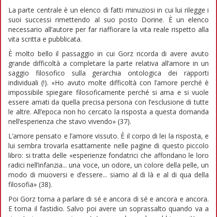
La parte centrale è un elenco di fatti minuziosi in cui lui rilegge i
suoi successi rimettendo al suo posto Dorine. È un elenco
necessario all’autore per far riaffiorare la vita reale rispetto alla
vita scritta e pubblicata.
È molto bello il passaggio in cui Gorz ricorda di avere avuto
grande difficoltà a completare la parte relativa all’amore in un
saggio filosofico sulla gerarchia ontologica dei rapporti
individuali (!). «Ho avuto molte difficoltà con l’amore perché è
impossibile spiegare filosoficamente perché si ama e si vuole
essere amati da quella precisa persona con l’esclusione di tutte
le altre. All’epoca non ho cercato la risposta a questa domanda
nell’esperienza che stavo vivendo» (37).
L’amore pensato e l’amore vissuto. È il corpo di lei la risposta, e
lui sembra trovarla esattamente nelle pagine di questo piccolo
libro: si tratta delle «esperienze fondatrici che affondano le loro
radici nell’infanzia... una voce, un odore, un colore della pelle, un
modo di muoversi e d’essere... siamo al di là e al di qua della
filosofia» (38).
Poi Gorz torna a parlare di sé e ancora di sé e ancora e ancora.
E torna il fastidio. Salvo poi avere un soprassalto quando va a