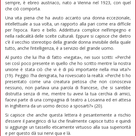
sempre, è ebreo austriaco, nato a Vienna nel 1923, con quel
che ciò comporta.
Una vita piena che ha avuto accanto una donna eccezionale,
intellettuale a sua volta, un rapporto alla pari come era difficile
per l’epoca. Raro e bello. Addirittura complice nell’impegno e
nella radicalità delle scelte culturali. Eppure si capisce che dietro
c’è il vecchio stereotipo della grande donna invisibile della quale
tutto, anche l’intelligenza, è a servizio del grande uomo.
Al punto che lui l’ha di fatto «negata», nei suoi scritti: «Perché
sei così poco presente in quello che ho scritto mentre la nostra
unione è stata ciò che vi è di più importante nella mia vita?»
(19). Peggio: l’ha denigrata, ha rovesciato la realtà: «Perché ti ho
presentato come una creatura pietosa che non conosceva
nessuno, non parlava una parola di francese, che si sarebbe
distrutta senza di me, mentre tu avevi la tua cerchia di amici,
facevi parte di una compagnia di teatro a Losanna ed eri attesa
in Inghilterra da un uomo deciso a sposarti?» (20).
Si capisce che anche questa lettera è pesantemente a rischio
d’essere il panegirico di lui che finalmente capisce tutto e quindi
si aggiunge un tassello eticamente virtuoso alla sua superiorità
e per questo dà sui nervi qua e là.