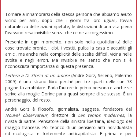
Tornare a innamorarsi della stessa persona che abbiamo avuto
vicino per anni, dopo che i giorni fra loro uguali, l’ovvia
naturalezza delle azioni ripetute, le distrazioni di una vita piena
l’avevano resa invisibile senza che ce ne accorgessimo.
Presente in ogni momento, non solo nella quotidianità delle
cose trovate pronte, i cibi, i vestiti, pulita la casa e accuditi gli
amici, ma anche nella complicità delle scelte difficili, vicina nelle
svolte e negli errori. Ma invisibile nel senso che non si è
riconosciuta l’importanza di questa presenza.
Lettera a D. Storia di un amore
(André Gorz, Sellerio, Palermo
2009) è uno strano libro perché per tre quarti delle sue 78
pagine fa arrabbiare. Parla l’autore in prima persona e anche se
scrive alla moglie Dorine parla quasi sempre di se stesso. È un
personaggio, del resto.
André Gorz è filosofo, giornalista, saggista, fondatore del
Nouvel observateur
, direttore di
Les temps modernes
, la
rivista di Sartre. Pensatore della sinistra libertaria, ideologo del
maggio francese. Poi teorico di un pensiero anti individualista
ed ecologista e fortemente anticapitalista. E prima e per