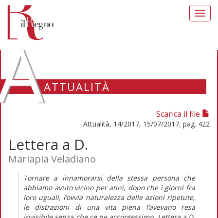
Toggl
navig
A
ATTUALITÀ
Scarica il file
Attualità, 14/2017, 15/07/2017, pag. 422
Lettera a D.
Mariapia Veladiano
Tornare a innamorarsi della stessa persona che
abbiamo avuto vicino per anni, dopo che i giorni fra
loro uguali, l’ovvia naturalezza delle azioni ripetute,
le distrazioni di una vita piena l’avevano resa
invisibile senza che ce ne accorgessimo.
Lettera a D.