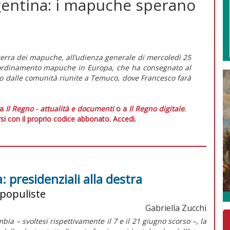
rgentina: i mapuche sperano
terra dei
mapuche
, all’udienza generale di mercoledì 25
oordinamento
mapuche
in Europa, che ha consegnato al
lio dalle comunità riunite a Temuco, dove Francesco farà
 a
Il Regno - attualità e documenti
o a
Il Regno digitale
.
si con il proprio codice abbonato.
Accedi.
 presidenziali alla destra
 populiste
Gabriella Zucchi
bia – svoltesi rispettivamente il 7 e il 21 giugno scorso –, la