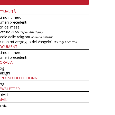
TTUALITÀ
ltimo numero
umeri precedenti
bri del mese
letture
di Mariapia Veladiano
role delle religioni
di Piero Stefani
o non mi vergogno del Vangelo"
di Luigi Accattoli
OCUMENTI
ltimo numero
umeri precedenti
ORALIA
log
aloghi
L REGNO DELLE DONNE
log
EWSLETTER
criviti
MAIL
rivici