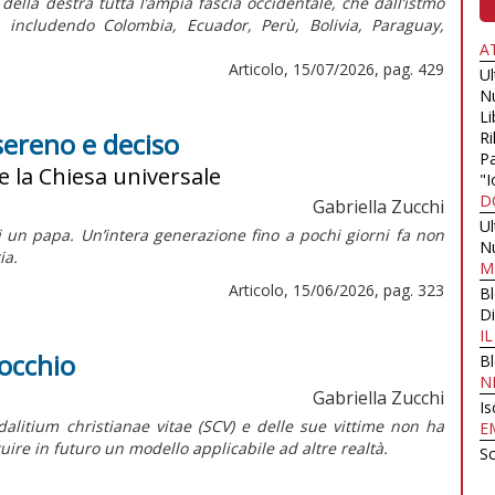
ella destra tutta l’ampia fascia occidentale, che dall’istmo
, includendo Colombia, Ecuador, Perù, Bolivia, Paraguay,
A
Articolo, 15/07/2026, pag. 429
U
N
Li
sereno e deciso
Ri
Pa
e la Chiesa universale
"I
D
Gabriella Zucchi
U
i un papa. Un’intera generazione fino a pochi giorni fa non
N
ia.
M
Articolo, 15/06/2026, pag. 323
B
Di
I
nocchio
B
N
Gabriella Zucchi
Is
dalitium christianae vitae
(SCV) e delle sue vittime non ha
E
uire in futuro un modello applicabile ad altre realtà.
Sc