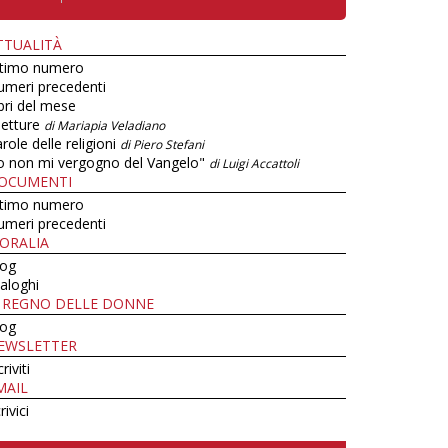
TTUALITÀ
ltimo numero
umeri precedenti
bri del mese
letture
di Mariapia Veladiano
role delle religioni
di Piero Stefani
o non mi vergogno del Vangelo"
di Luigi Accattoli
OCUMENTI
ltimo numero
umeri precedenti
ORALIA
log
aloghi
L REGNO DELLE DONNE
log
EWSLETTER
criviti
MAIL
rivici