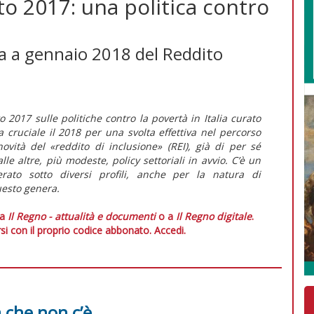
to 2017: una politica contro
nza a gennaio 2018 del Reddito
 2017 sulle politiche contro la povertà in Italia
curato
a cruciale il 2018 per una svolta effettiva nel percorso
novità del «reddito di inclusione» (REI), già di per sé
lle altre, più modeste,
policy
settoriali in avvio. C’è un
rato sotto diversi profili, anche per la natura di
questo genera.
 a
Il Regno - attualità e documenti
o a
Il Regno digitale
.
si con il proprio codice abbonato.
Accedi.
a che non c’è