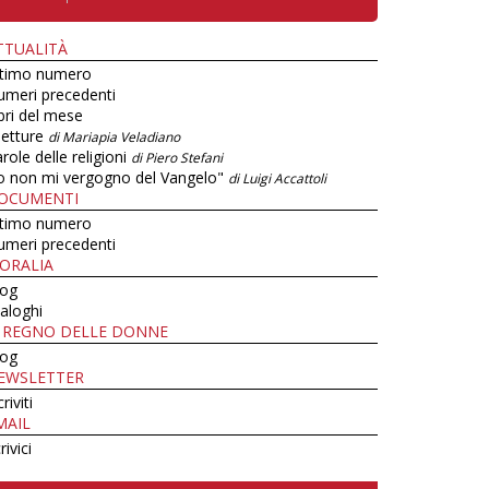
TTUALITÀ
ltimo numero
umeri precedenti
bri del mese
letture
di Mariapia Veladiano
role delle religioni
di Piero Stefani
o non mi vergogno del Vangelo"
di Luigi Accattoli
OCUMENTI
ltimo numero
umeri precedenti
ORALIA
log
aloghi
L REGNO DELLE DONNE
log
EWSLETTER
criviti
MAIL
rivici