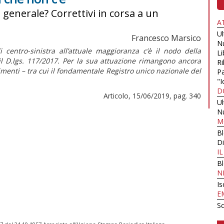
e generale? Correttivi in corsa a un
A
U
Francesco Marsico
N
i centro-sinistra all’attuale maggioranza c’è il nodo della
Li
 il D.lgs. 117/2017. Per la sua attuazione rimangono ancora
Ri
menti – tra cui il fondamentale Registro unico nazionale del
Pa
"I
D
Articolo, 15/06/2019, pag. 340
U
N
M
B
Di
I
B
N
Is
E
Sc