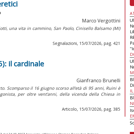
retici
o
A
Marco Vergottini
U
N
iotti, una vita in cammino,
San Paolo, Cinisello Balsamo (MI)
Li
Ri
Pa
Segnalazioni, 15/07/2026, pag. 421
"I
D
U
): il cardinale
N
M
B
Gianfranco Brunelli
Di
to. Scomparso il 16 giugno scorso all’età di 95 anni, Ruini è
I
onista, per oltre vent’anni, della vicenda della Chiesa in
B
N
Articolo, 15/07/2026, pag. 385
Is
E
Sc