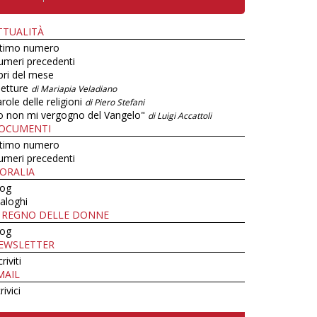
TTUALITÀ
ltimo numero
umeri precedenti
bri del mese
letture
di Mariapia Veladiano
role delle religioni
di Piero Stefani
o non mi vergogno del Vangelo"
di Luigi Accattoli
OCUMENTI
ltimo numero
umeri precedenti
ORALIA
log
aloghi
L REGNO DELLE DONNE
log
EWSLETTER
criviti
MAIL
rivici