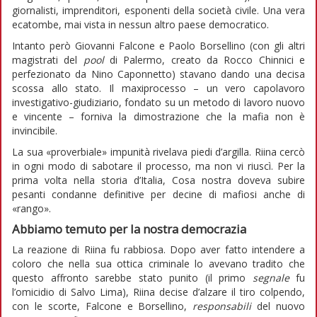
giornalisti, imprenditori, esponenti della società civile. Una vera
ecatombe, mai vista in nessun altro paese democratico.
Intanto però Giovanni Falcone e Paolo Borsellino (con gli altri
magistrati del
pool
di Palermo, creato da Rocco Chinnici e
perfezionato da Nino Caponnetto) stavano dando una decisa
scossa allo stato. Il maxiprocesso – un vero capolavoro
investigativo-giudiziario, fondato su un metodo di lavoro nuovo
e vincente – forniva la dimostrazione che la mafia non è
invincibile.
La sua «proverbiale» impunità rivelava piedi d’argilla. Riina cercò
in ogni modo di sabotare il processo, ma non vi riuscì. Per la
prima volta nella storia d’Italia, Cosa nostra doveva subire
pesanti condanne definitive per decine di mafiosi anche di
«rango».
Abbiamo temuto per la nostra democrazia
La reazione di Riina fu rabbiosa. Dopo aver fatto intendere a
coloro che nella sua ottica criminale lo avevano tradito che
questo affronto sarebbe stato punito (il primo
segnale
fu
l’omicidio di Salvo Lima), Riina decise d’alzare il tiro colpendo,
con le scorte, Falcone e Borsellino,
responsabili
del nuovo