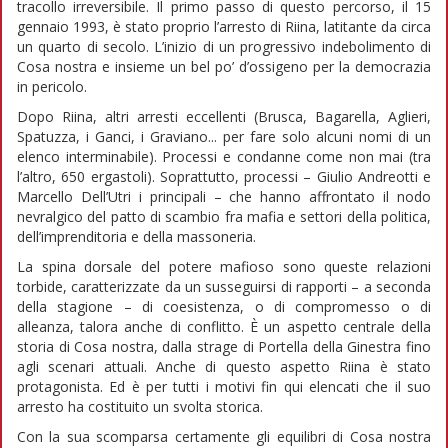
tracollo irreversibile. Il primo passo di questo percorso, il 15
gennaio 1993, è stato proprio l’arresto di Riina, latitante da circa
un quarto di secolo. L’inizio di un progressivo indebolimento di
Cosa nostra e insieme un bel po’ d’ossigeno per la democrazia
in pericolo.
Dopo Riina, altri arresti eccellenti (Brusca, Bagarella, Aglieri,
Spatuzza, i Ganci, i Graviano... per fare solo alcuni nomi di un
elenco interminabile). Processi e condanne come non mai (tra
l’altro, 650 ergastoli). Soprattutto, processi – Giulio Andreotti e
Marcello Dell’Utri i principali – che hanno affrontato il nodo
nevralgico del patto di scambio fra mafia e settori della politica,
dell’imprenditoria e della massoneria.
La spina dorsale del potere mafioso sono queste relazioni
torbide, caratterizzate da un susseguirsi di rapporti – a seconda
della stagione – di coesistenza, o di compromesso o di
alleanza, talora anche di conflitto. È un aspetto centrale della
storia di Cosa nostra, dalla strage di Portella della Ginestra fino
agli scenari attuali. Anche di questo aspetto Riina è stato
protagonista. Ed è per tutti i motivi fin qui elencati che il suo
arresto ha costituito un svolta storica.
Con la sua scomparsa certamente gli equilibri di Cosa nostra