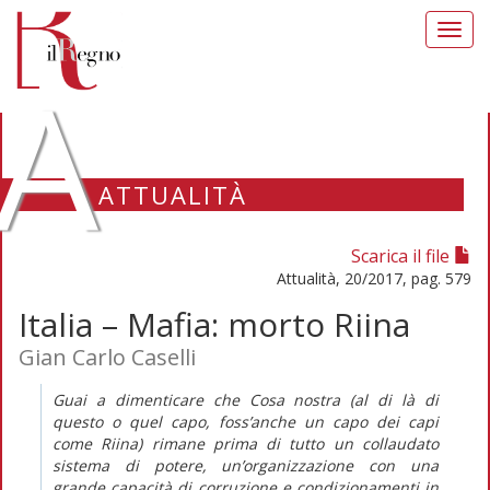
Toggl
navig
A
ATTUALITÀ
Scarica il file
Attualità, 20/2017, pag. 579
Italia – Mafia: morto Riina
Gian Carlo Caselli
Guai a dimenticare che Cosa nostra (al di là di
questo o quel capo, foss’anche un capo dei capi
come Riina) rimane prima di tutto un collaudato
sistema di potere, un’organizzazione con una
grande capacità di corruzione e condizionamenti in