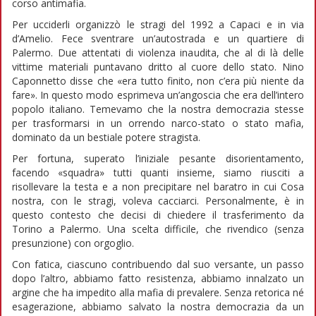
corso antimafia.
Per ucciderli organizzò le stragi del 1992 a Capaci e in via
d’Amelio. Fece sventrare un’autostrada e un quartiere di
Palermo. Due attentati di violenza inaudita, che al di là delle
vittime materiali puntavano dritto al cuore dello stato. Nino
Caponnetto disse che «era tutto finito, non c’era più niente da
fare». In questo modo esprimeva un’angoscia che era dell’intero
popolo italiano. Temevamo che la nostra democrazia stesse
per trasformarsi in un orrendo narco-stato o stato mafia,
dominato da un bestiale potere stragista.
Per fortuna, superato l’iniziale pesante disorientamento,
facendo «squadra» tutti quanti insieme, siamo riusciti a
risollevare la testa e a non precipitare nel baratro in cui Cosa
nostra, con le stragi, voleva cacciarci. Personalmente, è in
questo contesto che decisi di chiedere il trasferimento da
Torino a Palermo. Una scelta difficile, che rivendico (senza
presunzione) con orgoglio.
Con fatica, ciascuno contribuendo dal suo versante, un passo
dopo l’altro, abbiamo fatto resistenza, abbiamo innalzato un
argine che ha impedito alla mafia di prevalere. Senza retorica né
esagerazione, abbiamo salvato la nostra democrazia da un