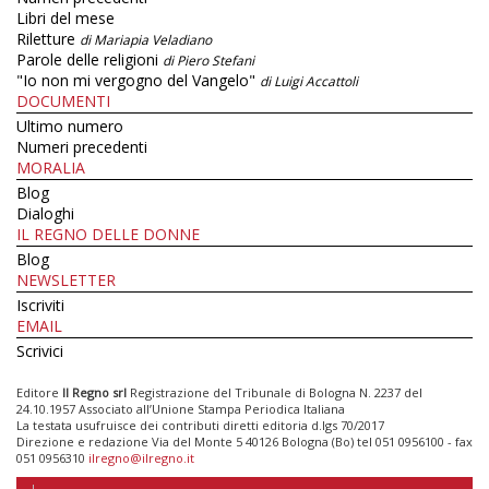
Libri del mese
Riletture
di Mariapia Veladiano
Parole delle religioni
di Piero Stefani
"Io non mi vergogno del Vangelo"
di Luigi Accattoli
DOCUMENTI
Ultimo numero
Numeri precedenti
MORALIA
Blog
Dialoghi
IL REGNO DELLE DONNE
Blog
NEWSLETTER
Iscriviti
EMAIL
Scrivici
Editore
Il Regno srl
Registrazione del Tribunale di Bologna N. 2237 del
24.10.1957 Associato all’Unione Stampa Periodica Italiana
La testata usufruisce dei contributi diretti editoria d.lgs 70/2017
Direzione e redazione Via del Monte 5 40126 Bologna (Bo) tel 051 0956100 - fax
051 0956310
ilregno@ilregno.it