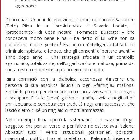
ogni dove.
Dopo quasi 25 anni di detenzione, è morto in carcere Salvatore
(Totò) Riina. In un libro-intervista di Saverio Lodato, il
«protopentito» di Cosa nostra, Tommaso Buscetta – che
conosceva molto bene Riina – ha detto di lui «che non sa
1
parlare ma è intelligente».
Era però un’intelligenza tutt’affatto
criminale, spietata e feroce, che gli consentì di portare avanti –
anno dopo anno – una strategia sfociata in un controllo
egemonico, totalizzante, dell’organizzazione mafiosa, prima del
suo arresto certamente la più potente al mondo.
Riina cominciò con la diabolica accortezza d’inserire una
persona di sua assoluta fiducia in ogni «famiglia» mafiosa.
Finché fu pronto per eliminare tutti i suoi avversari o costringerli
a scappare. E fu la (terza) guerra di mafia, avviata negli ultimi
anni Settanta e condotta con crudeltà negli anni successivi, che
lasciò dietro di sé un migliaio di morti ammazzati.
Nel contempo Riina operò la sistematica eliminazione d’ogni
soggetto che per un verso o per l’altro ne ostacolava l’azione.
Abbattuti tutti i vertici istituzionali (carabinieri, poliziotti,
magistrati, politici, fino al prefetto di Palermo), insieme a