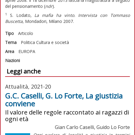
aprile 2008. Il 18 dicembre 2013 lascia la magistratura a seguito
del pensionamento (
ndr
).
1
S. Lodato,
La mafia ha vinto. Intervista con Tommaso
Buscetta
, Mondadori, Milano 2007.
Tipo
Articolo
Tema
Politica
Cultura e società
Area
EUROPA
Nazioni
Leggi anche
Attualità, 2021-20
G.C. Caselli, G. Lo Forte, La giustizia
conviene
Il valore delle regole raccontato ai ragazzi di
ogni età
Gian Carlo Caselli, Guido Lo Forte
Oggi parlare di legalità e giustizia in termini