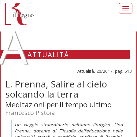
Toggl
navig
A
ATTUALITÀ
Attualità, 20/2017, pag. 613
L. Prenna, Salire al cielo
solcando la terra
Meditazioni per il tempo ultimo
Francesco Pistoia
Un viaggio straordinario nell’anno liturgico. Lino
Prenna, docente di Filosofia dell’educazione nelle
università statali e pontificie, studioso di Rosmini,