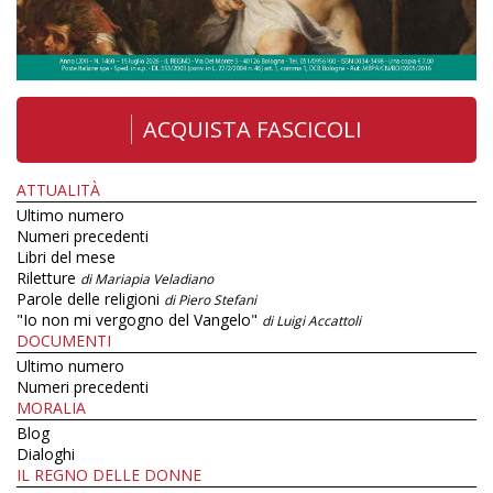
ACQUISTA FASCICOLI
ATTUALITÀ
Ultimo numero
Numeri precedenti
Libri del mese
Riletture
di Mariapia Veladiano
Parole delle religioni
di Piero Stefani
"Io non mi vergogno del Vangelo"
di Luigi Accattoli
DOCUMENTI
Ultimo numero
Numeri precedenti
MORALIA
Blog
Dialoghi
IL REGNO DELLE DONNE