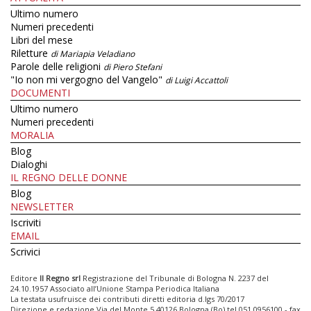
Ultimo numero
Numeri precedenti
Libri del mese
Riletture
di Mariapia Veladiano
Parole delle religioni
di Piero Stefani
"Io non mi vergogno del Vangelo"
di Luigi Accattoli
DOCUMENTI
Ultimo numero
Numeri precedenti
MORALIA
Blog
Dialoghi
IL REGNO DELLE DONNE
Blog
NEWSLETTER
Iscriviti
EMAIL
Scrivici
Editore
Il Regno srl
Registrazione del Tribunale di Bologna N. 2237 del
24.10.1957 Associato all’Unione Stampa Periodica Italiana
La testata usufruisce dei contributi diretti editoria d.lgs 70/2017
Direzione e redazione Via del Monte 5 40126 Bologna (Bo) tel 051 0956100 - fax