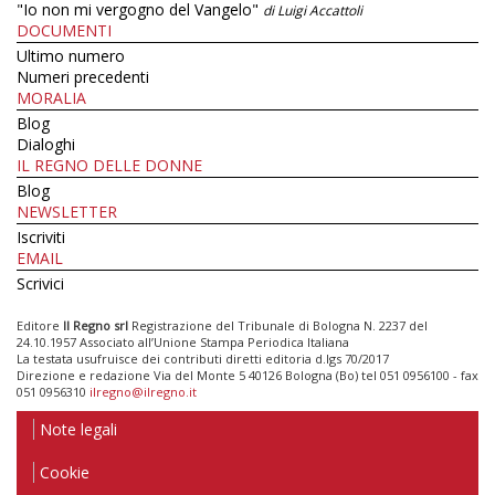
"Io non mi vergogno del Vangelo"
di Luigi Accattoli
DOCUMENTI
Ultimo numero
Numeri precedenti
MORALIA
Blog
Dialoghi
IL REGNO DELLE DONNE
Blog
NEWSLETTER
Iscriviti
EMAIL
Scrivici
Editore
Il Regno srl
Registrazione del Tribunale di Bologna N. 2237 del
24.10.1957 Associato all’Unione Stampa Periodica Italiana
La testata usufruisce dei contributi diretti editoria d.lgs 70/2017
Direzione e redazione Via del Monte 5 40126 Bologna (Bo) tel 051 0956100 - fax
051 0956310
ilregno@ilregno.it
Note legali
Cookie