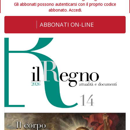
Gli abbonati possono autenticarsi con il proprio codice
abbonato.
Accedi.
ABBONATI ON-LINE