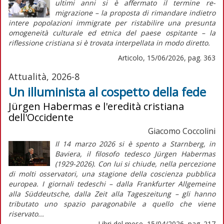
ultimi anni si è affermato il termine
re-
migrazione
– la proposta di rimandare indietro
intere popolazioni immigrate per ristabilire una presunta
omogeneità culturale ed etnica del paese ospitante – la
riflessione cristiana si è trovata interpellata in modo diretto.
Articolo, 15/06/2026, pag. 363
Attualità, 2026-8
Un illuminista al cospetto della fede
Jürgen Habermas e l'eredità cristiana
dell'Occidente
Giacomo Coccolini
Il 14 marzo 2026 si è spento a Starnberg, in
Baviera, il filosofo tedesco Jürgen Habermas
(1929-2026). Con lui si chiude, nella percezione
di molti osservatori, una stagione della coscienza pubblica
europea. I giornali tedeschi – dalla Frankfurter Allgemeine
alla Süddeutsche, dalla Zeit alla Tageszeitung – gli hanno
tributato uno spazio paragonabile a quello che viene
riservato...
Libri del mese, 15/04/2026, pag. 217