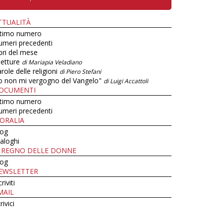
TTUALITÀ
ltimo numero
umeri precedenti
bri del mese
letture
di Mariapia Veladiano
role delle religioni
di Piero Stefani
o non mi vergogno del Vangelo"
di Luigi Accattoli
OCUMENTI
ltimo numero
umeri precedenti
ORALIA
log
aloghi
L REGNO DELLE DONNE
log
EWSLETTER
criviti
MAIL
rivici