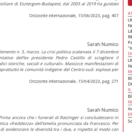
siliare di Esztergom-Budapest, dal 2003 al 2019 ha guidato
A
Orizzonte internazionale, 15/06/2023, pag. 407
U
N
Li
Ri
Pa
Sarah Numico
"I
mento n. 5, marzo. La crisi politica scatenata il 7 dicembre
D
tativo dell’ex presidente Pedro Castillo di sciogliere il
U
ci storiche, sociali e culturali». Massicce manifestazioni di
N
oprattutto le comunità indigene del Centro-sud: esplose per
M
B
Orizzonte internazionale, 15/04/2023, pag. 271
Di
I
B
N
Is
Sarah Numico
E
Prima ancora che i funerali di Ratzinger si concludessero in
Sc
tetica «freddezza» dell’omelia pronunciata da Francesco. Per
 di evidenziare le diversità tra i due, e rispetto al modo con