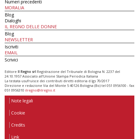
Numeri precedenti
MORALIA
Blog
Dialoghi
IL REGNO DELLE DONNE
Blog
NEWSLETTER
Iscriviti
EMAIL
Scrivici
Editore
Il Regno srl
Registrazione del Tribunale di Bologna N. 2237 del
24.10.1957 Associato all’Unione Stampa Periodica Italiana
La testata usufruisce dei contributi diretti editoria d.lgs 70/2017
Direzione e redazione Via del Monte 5 40126 Bologna (Bo) tel 051 0956100 - fax
051 0956310
ilregno@ilregno.it
Note legali
Cookie
Credits
Link