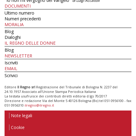
"Io non mi vergogno del Vangelo"
di Luigi Accattoli
DOCUMENTI
Ultimo numero
Numeri precedenti
MORALIA
Blog
Dialoghi
IL REGNO DELLE DONNE
Blog
NEWSLETTER
Iscriviti
EMAIL
Scrivici
Editore
Il Regno srl
Registrazione del Tribunale di Bologna N. 2237 del
24.10.1957 Associato all’Unione Stampa Periodica Italiana
La testata usufruisce dei contributi diretti editoria d.lgs 70/2017
Direzione e redazione Via del Monte 5 40126 Bologna (Bo) tel 051 0956100 - fax
051 0956310
ilregno@ilregno.it
Note legali
Cookie