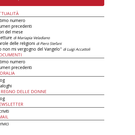
TTUALITÀ
ltimo numero
umeri precedenti
bri del mese
letture
di Mariapia Veladiano
role delle religioni
di Piero Stefani
o non mi vergogno del Vangelo"
di Luigi Accattoli
OCUMENTI
ltimo numero
umeri precedenti
ORALIA
log
aloghi
L REGNO DELLE DONNE
log
EWSLETTER
criviti
MAIL
rivici