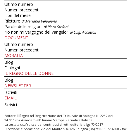
Ultimo numero
Numeri precedenti
Libri del mese
Riletture
di Mariapia Veladiano
Parole delle religioni
di Piero Stefani
"Io non mi vergogno del Vangelo"
di Luigi Accattoli
DOCUMENTI
Ultimo numero
Numeri precedenti
MORALIA
Blog
Dialoghi
IL REGNO DELLE DONNE
Blog
NEWSLETTER
Iscriviti
EMAIL
Scrivici
Editore
Il Regno srl
Registrazione del Tribunale di Bologna N. 2237 del
24.10.1957 Associato all’Unione Stampa Periodica Italiana
La testata usufruisce dei contributi diretti editoria d.lgs 70/2017
Direzione e redazione Via del Monte 5 40126 Bologna (Bo) tel 051 0956100 - fax