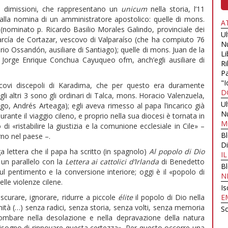
te dimissioni, che rappresentano un
unicum
nella storia, l’11
alla nomina di un amministratore apostolico: quelle di mons.
A
(nominato p. Ricardo Basilio Morales Galindo, provinciale dei
U
arcía de Cortazar, vescovo di Valparaíso (che ha compiuto 76
N
o Ossandón, ausiliare di Santiago); quelle di mons. Juan de la
Li
Jorge Enrique Conchua Cayuqueo ofm, anch’egli ausiliare di
Ri
Pa
"I
covi discepoli di Karadima, che per questo era duramente
D
li altri 3 sono gli ordinari di Talca, mons. Horacio Valenzuela,
U
iago, Andrés Arteaga); egli aveva rimesso al papa l’incarico già
N
ante il viaggio cileno, e proprio nella sua diocesi è tornata in
M
i «ristabilire la giustizia e la comunione ecclesiale in Cile» –
B
rno nel paese –.
Di
a lettera che il papa ha scritto (in spagnolo)
Al popolo di Dio
I
 un parallelo con la
Lettera ai cattolici d’Irlanda
di Benedetto
B
ul pentimento e la conversione interiore; oggi è il «popolo di
N
lle violenze cilene.
Is
ascurare, ignorare, ridurre a piccole
élite
il popolo di Dio nella
E
ità (…) senza radici, senza storia, senza volti, senza memoria
Sc
piombare nella desolazione e nella depravazione della natura
 bisogno di rinnovare questa certezza». Per questo occorre una