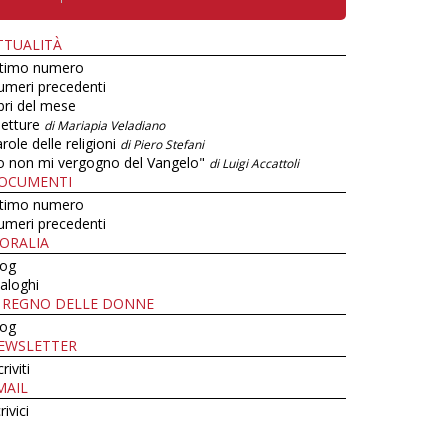
TTUALITÀ
ltimo numero
umeri precedenti
bri del mese
letture
di Mariapia Veladiano
role delle religioni
di Piero Stefani
o non mi vergogno del Vangelo"
di Luigi Accattoli
OCUMENTI
ltimo numero
umeri precedenti
ORALIA
log
aloghi
L REGNO DELLE DONNE
log
EWSLETTER
criviti
MAIL
rivici