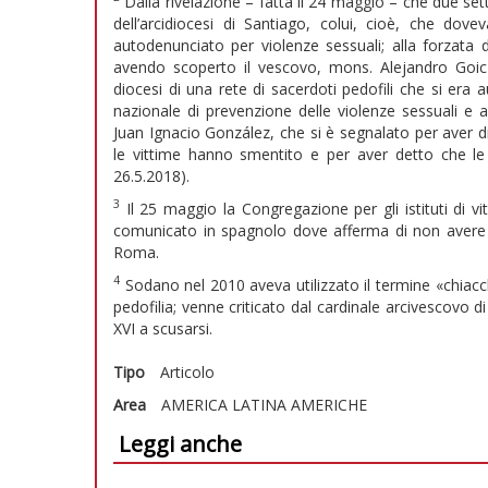
Dalla rivelazione – fatta il 24 maggio – che due set
dell’arcidiocesi di Santiago, colui, cioè, che dov
autodenunciato per violenze sessuali; alla forzata 
avendo scoperto il vescovo, mons. Alejandro Goic (7
diocesi di una rete di sacerdoti pedofili che si era 
nazionale di prevenzione delle violenze sessuali 
Juan Ignacio González, che si è segnalato per aver di
le vittime hanno smentito e per aver detto che le
26.5.2018).
3
Il 25 maggio la Congregazione per gli istituti di v
comunicato in spagnolo dove afferma di non avere 
Roma.
4
Sodano nel 2010 aveva utilizzato il termine «chiacch
pedofilia; venne criticato dal cardinale arcivescovo 
XVI a scusarsi.
Tipo
Articolo
Area
AMERICA LATINA
AMERICHE
Leggi anche