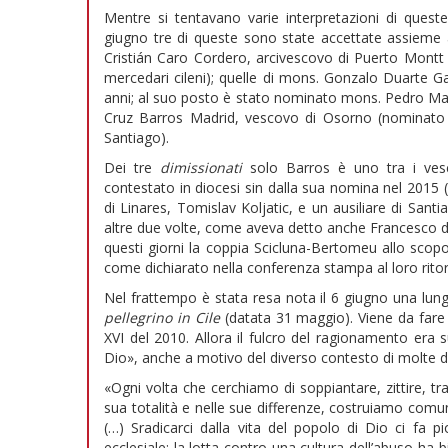
Mentre si tentavano varie interpretazioni di ques
giugno tre di queste sono state accettate assieme 
Cristián Caro Cordero, arcivescovo di Puerto Montt 
mercedari cileni); quelle di mons. Gonzalo Duarte G
anni; al suo posto è stato nominato mons. Pedro Mari
Cruz Barros Madrid, vescovo di Osorno (nominato 
Santiago).
Dei tre
dimissionati
solo Barros è uno tra i ves
contestato in diocesi sin dalla sua nomina nel 2015 (g
di Linares, Tomislav Koljatic, e un ausiliare di Sant
altre due volte, come aveva detto anche Francesco dur
questi giorni la coppia Scicluna-Bertomeu allo scopo d
come dichiarato nella conferenza stampa al loro rito
Nel frattempo è stata resa nota il 6 giugno una lung
pellegrino in Cile
(datata 31 maggio). Viene da fare
XVI del 2010. Allora il fulcro del ragionamento era s
Dio», anche a motivo del diverso contesto di molte de
«Ogni volta che cerchiamo di soppiantare, zittire, tr
sua totalità e nelle sue differenze, costruiamo comun
(…) Sradicarci dalla vita del popolo di Dio ci fa 
ecclesiale; la lotta contro una cultura dell’abuso ha