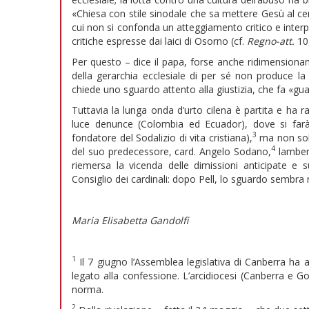
«Chiesa con stile sinodale che sa mettere Gesù al cen
cui non si confonda un atteggiamento critico e interp
critiche espresse dai laici di Osorno (cf.
Regno-att.
10
Per questo – dice il papa, forse anche ridimensionan
della gerarchia ecclesiale di per sé non produce la
chiede uno sguardo attento alla giustizia, che fa «gu
Tuttavia la lunga onda d’urto cilena è partita e ha r
luce denunce (Colombia ed Ecuador), dove si farà c
3
fondatore del Sodalizio di vita cristiana),
ma non solo
4
del suo predecessore, card. Angelo Sodano,
lambend
riemersa la vicenda delle dimissioni anticipate e
Consiglio dei cardinali: dopo Pell, lo sguardo sembra r
Maria Elisabetta Gandolfi
1
Il 7 giugno l’Assemblea legislativa di Canberra ha
legato alla confessione. L’arcidiocesi (Canberra e G
norma.
2