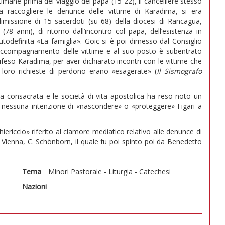
timane prima del viaggio del papa (15-22), il cancelliere stesso
eva raccogliere le denunce delle vittime di Karadima, si era
dimissione di 15 sacerdoti (su 68) della diocesi di Rancagua,
8 anni), di ritorno dall’incontro col papa, dell’esistenza in
autodefinita «La famiglia». Goic si è poi dimesso dal Consiglio
e accompagnamento delle vittime e al suo posto è subentrato
feso Karadima, per aver dichiarato incontri con le vittime che
 loro richieste di perdono erano «esagerate» (
Il Sismografo
ita consacrata e le società di vita apostolica ha reso noto un
nessuna intenzione di «nascondere» o «proteggere» Figari a
iericcio» riferito al clamore mediatico relativo alle denunce di
di Vienna, C. Schönborn, il quale fu poi spinto poi da Benedetto
Tema
Minori
Pastorale - Liturgia - Catechesi
Nazioni