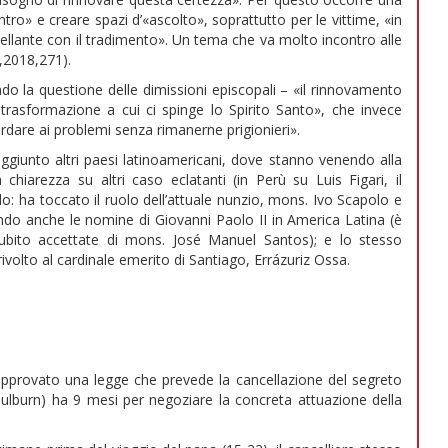
tro» e creare spazi d’«ascolto», soprattutto per le vittime, «in
ellante con il tradimento». Un tema che va molto incontro alle
,2018,271).
do la questione delle dimissioni episcopali – «il rinnovamento
 trasformazione a cui ci spinge lo Spirito Santo», che invece
ardare ai problemi senza rimanerne prigionieri».
aggiunto altri paesi latinoamericani, dove stanno venendo alla
hiarezza su altri caso eclatanti (in Perù su Luis Figari, il
: ha toccato il ruolo dell’attuale nunzio, mons. Ivo Scapolo e
o anche le nomine di Giovanni Paolo II in America Latina (è
 subito accettate di mons. José Manuel Santos); e lo stesso
ivolto al cardinale emerito di Santiago, Errázuriz Ossa.
 approvato una legge che prevede la cancellazione del segreto
oulburn) ha 9 mesi per negoziare la concreta attuazione della