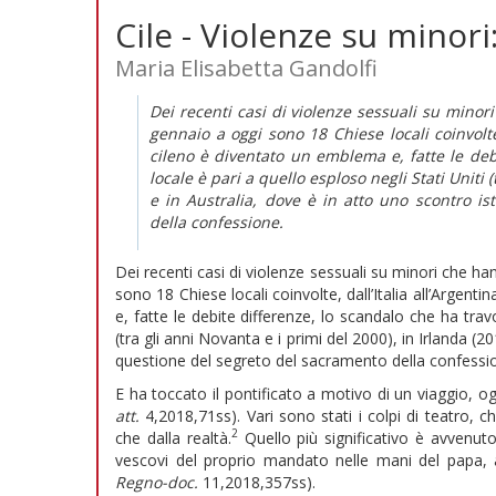
Cile - Violenze su minori
Maria Elisabetta Gandolfi
Dei recenti casi di violenze sessuali su minor
gennaio a oggi sono 18 Chiese locali coinvolte, 
cileno è diventato un emblema e, fatte le debi
locale è pari a quello esploso negli Stati Uniti 
e in Australia, dove è in atto uno scontro is
della confessione.
Dei recenti casi di violenze sessuali su minori che h
sono 18 Chiese locali coinvolte, dall’Italia all’Argent
e, fatte le debite differenze, lo scandalo che ha travo
(tra gli anni Novanta e i primi del 2000), in Irlanda (2
questione del segreto del sacramento della confessi
E ha toccato il pontificato a motivo di un viaggio, ogg
att.
4,2018,71ss). Vari sono stati i colpi di teatro,
2
che dalla realtà.
Quello più significativo è avvenuto
vescovi del proprio mandato nelle mani del papa, 
Regno-doc.
11,2018,357ss).