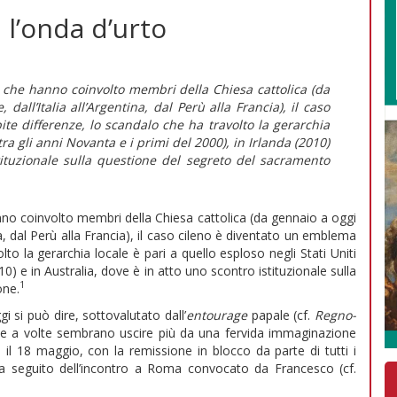
: l’onda d’urto
i che hanno coinvolto membri della Chiesa cattolica (da
dall’Italia all’Argentina, dal Perù alla Francia), il caso
te differenze, lo scandalo che ha travolto la gerarchia
(tra gli anni Novanta e i primi del 2000), in Irlanda (2010)
tituzionale sulla questione del segreto del sacramento
anno coinvolto membri della Chiesa cattolica (da gennaio a oggi
ina, dal Perù alla Francia), il caso cileno è diventato un emblema
lto la gerarchia locale è pari a quello esploso negli Stati Uniti
010) e in Australia, dove è in atto uno scontro istituzionale sulla
1
one.
i si può dire, sottovalutato dall’
entourage
papale (cf.
Regno-
 che a volte sembrano uscire più da una fervida immaginazione
 il 18 maggio, con la remissione in blocco da parte di tutti i
a seguito dell’incontro a Roma convocato da Francesco (cf.