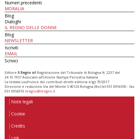
Numeri precedenti
MORALIA
Blog
Dialoghi
IL REGNO DELLE DONNE
Blog
NEWSLETTER
Iscriviti
EMAIL
Scrivici
Editore
Il Regno srl
Registrazione del Tribunale di Bologna N. 2237 del
24.10.1957 Associato all’Unione Stampa Periodica Italiana
La testata usufruisce dei contributi diretti editoria d.lgs 70/2017
Direzione e redazione Via del Monte 5 40126 Bologna (Bo) tel 051 0956100 - fax
051 0956310
ilregno@ilregno.it
Note legali
Cookie
Credits
Link