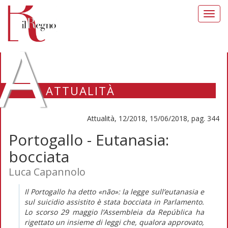
Toggl
navig
A
ATTUALITÀ
Attualità, 12/2018, 15/06/2018, pag. 344
Portogallo - Eutanasia:
bocciata
Luca Capannolo
Il Portogallo ha detto
«não»
: la legge sull’eutanasia e
sul suicidio assistito è stata bocciata in Parlamento.
Lo scorso 29 maggio l’
Assembleia
da República
ha
rigettato un insieme di leggi che, qualora approvato,