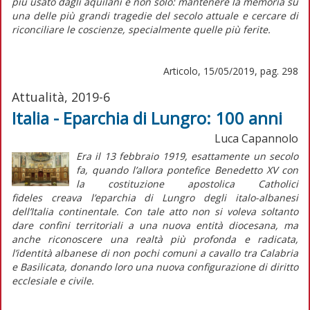
più usato dagli aquilani e non solo: mantenere la memoria su
una delle più grandi tragedie del secolo attuale e cercare di
riconciliare le coscienze, specialmente quelle più ferite.
Articolo, 15/05/2019, pag. 298
Attualità, 2019-6
Italia - Eparchia di Lungro: 100 anni
Luca Capannolo
Era il 13 febbraio 1919, esattamente un secolo
fa, quando l’allora pontefice Benedetto XV con
la costituzione apostolica
Catholici
fideles
creava l’eparchia di Lungro degli italo-albanesi
dell’Italia continentale. Con tale atto non si voleva soltanto
dare confini territoriali a una nuova entità diocesana, ma
anche riconoscere una realtà più profonda e radicata,
l’identità albanese di non pochi comuni a cavallo tra Calabria
e Basilicata, donando loro una nuova configurazione di diritto
ecclesiale e civile.