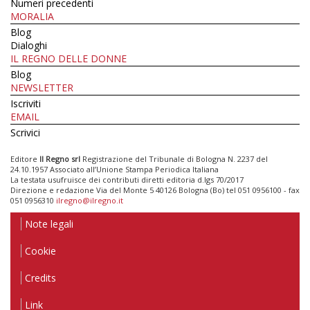
Numeri precedenti
MORALIA
Blog
Dialoghi
IL REGNO DELLE DONNE
Blog
NEWSLETTER
Iscriviti
EMAIL
Scrivici
Editore
Il Regno srl
Registrazione del Tribunale di Bologna N. 2237 del
24.10.1957 Associato all’Unione Stampa Periodica Italiana
La testata usufruisce dei contributi diretti editoria d.lgs 70/2017
Direzione e redazione Via del Monte 5 40126 Bologna (Bo) tel 051 0956100 - fax
051 0956310
ilregno@ilregno.it
Note legali
Cookie
Credits
Link