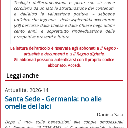
Teologia dell’ecumenismo, e porta con sé come
corollario da un lato la strutturazione dei contenuti,
e dall’altro la valutazione positiva – sebbene
tutt’altro che ingenua – della «splendida avventura»
(29) percorsa dalla Chiesa e dalle Chiese negli ultimi
cento anni, e soprattutto l’individuazione delle
prospettive presenti e future.
La lettura dell'articolo è riservata agli abbonati a
Il Regno -
attualità e documenti
o a
Il Regno digitale
.
Gli abbonati possono autenticarsi con il proprio codice
abbonato.
Accedi.
Leggi anche
Attualità, 2026-14
Santa Sede - Germania: no alle
omelie dei laici
Daniela Sala
Dopo il «no» sulle benedizioni alle coppie omosessuali
(cf.
Regno-doc.
13,2026,426), al Cammino sinodale tedesco