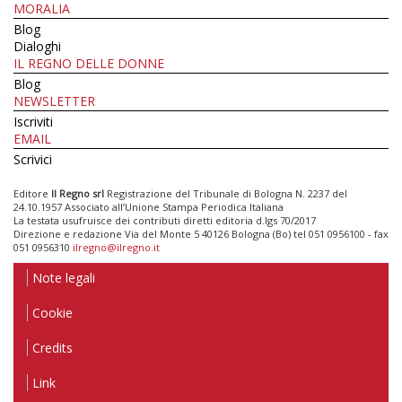
MORALIA
Blog
Dialoghi
IL REGNO DELLE DONNE
Blog
NEWSLETTER
Iscriviti
EMAIL
Scrivici
Editore
Il Regno srl
Registrazione del Tribunale di Bologna N. 2237 del
24.10.1957 Associato all’Unione Stampa Periodica Italiana
La testata usufruisce dei contributi diretti editoria d.lgs 70/2017
Direzione e redazione Via del Monte 5 40126 Bologna (Bo) tel 051 0956100 - fax
051 0956310
ilregno@ilregno.it
Note legali
Cookie
Credits
Link