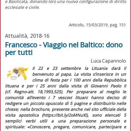
e Basilicata, donando loro una nuova configurazione di diritto
ecclesiale e civile.
Articolo, 15/03/2019, pag. 151
Attualità, 2018-16
Francesco - Viaggio nel Baltico: dono
per tutti
Luca Capannolo
Il 22 e 23 settembre la Lituania darà il
benvenuto al papa. La visita s’inserisce in un
clima di festa per i 100 anni della Repubblica
lituana e per i 25 anni dalla visita di Giovanni Paolo II
(cf.
Regno-att.
18,1993,525). Per preparare al meglio le
comunità all’evento i 7 vescovi lituani hanno deciso di
redigere un piccolo opuscolo di 5 pagine e distribuirlo nelle
chiese; nella
brochure
, presente anche nel sito ufficiale della
visita apostolica (https://bit.ly/2oMNuXl), sono elencati 5
semplici verbi utili a una preparazione personale e
spirituale: «Conoscere, pregare, comunicare, partecipare e