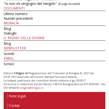
"Io non mi vergogno del Vangelo"
di Luigi Accattoli
DOCUMENTI
Ultimo numero
Numeri precedenti
MORALIA
Blog
Dialoghi
IL REGNO DELLE DONNE
Blog
NEWSLETTER
Iscriviti
EMAIL
Scrivici
Editore
Il Regno srl
Registrazione del Tribunale di Bologna N. 2237 del
24.10.1957 Associato all’Unione Stampa Periodica Italiana
La testata usufruisce dei contributi diretti editoria d.lgs 70/2017
Direzione e redazione Via del Monte 5 40126 Bologna (Bo) tel 051 0956100 - fax
051 0956310
ilregno@ilregno.it
Note legali
Cookie