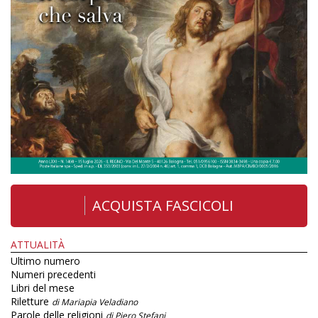
ACQUISTA FASCICOLI
ATTUALITÀ
Ultimo numero
Numeri precedenti
Libri del mese
Riletture
di Mariapia Veladiano
Parole delle religioni
di Piero Stefani