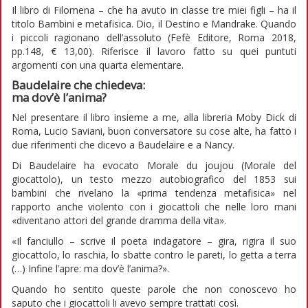
Il libro di Filomena – che ha avuto in classe tre miei figli – ha il
titolo Bambini e metafisica. Dio, il Destino e Mandrake. Quando
i piccoli ragionano dell’assoluto (Fefè Editore, Roma 2018,
pp.148, € 13,00). Riferisce il lavoro fatto su quei puntuti
argomenti con una quarta elementare.
Baudelaire che chiedeva:
ma dov’è l’anima?
Nel presentare il libro insieme a me, alla libreria Moby Dick di
Roma, Lucio Saviani, buon conversatore su cose alte, ha fatto i
due riferimenti che dicevo a Baudelaire e a Nancy.
Di Baudelaire ha evocato Morale du joujou (Morale del
giocattolo), un testo mezzo autobiografico del 1853 sui
bambini che rivelano la «prima tendenza metafisica» nel
rapporto anche violento con i giocattoli che nelle loro mani
«diventano attori del grande dramma della vita».
«Il fanciullo – scrive il poeta indagatore – gira, rigira il suo
giocattolo, lo raschia, lo sbatte contro le pareti, lo getta a terra
(…) Infine l’apre: ma dov’è l’anima?».
Quando ho sentito queste parole che non conoscevo ho
saputo che i giocattoli li avevo sempre trattati così.