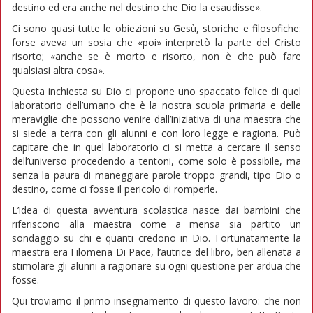
destino ed era anche nel destino che Dio la esaudisse».
Ci sono quasi tutte le obiezioni su Gesù, storiche e filosofiche:
forse aveva un sosia che «poi» interpretò la parte del Cristo
risorto; «anche se è morto e risorto, non è che può fare
qualsiasi altra cosa».
Questa inchiesta su Dio ci propone uno spaccato felice di quel
laboratorio dell’umano che è la nostra scuola primaria e delle
meraviglie che possono venire dall’iniziativa di una maestra che
si siede a terra con gli alunni e con loro legge e ragiona. Può
capitare che in quel laboratorio ci si metta a cercare il senso
dell’universo procedendo a tentoni, come solo è possibile, ma
senza la paura di maneggiare parole troppo grandi, tipo Dio o
destino, come ci fosse il pericolo di romperle.
L’idea di questa avventura scolastica nasce dai bambini che
riferiscono alla maestra come a mensa sia partito un
sondaggio su chi e quanti credono in Dio. Fortunatamente la
maestra era Filomena Di Pace, l’autrice del libro, ben allenata a
stimolare gli alunni a ragionare su ogni questione per ardua che
fosse.
Qui troviamo il primo insegnamento di questo lavoro: che non