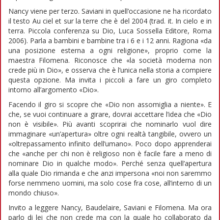
Nancy viene per terzo. Saviani in quell’occasione ne ha ricordato
il testo Au ciel et sur la terre che è del 2004 (trad. it. In cielo e in
terra. Piccola conferenza su Dio, Luca Sossella Editore, Roma
2006). Parla a bambini e bambine tra i 6 e i 12 anni. Ragiona «da
una posizione esterna a ogni religione», proprio come la
maestra Filomena. Riconosce che «la società moderna non
crede più in Dio», e osserva che è l’unica nella storia a compiere
questa opzione. Ma invita i piccoli a fare un giro completo
intorno all’argomento «Dio».
Facendo il giro si scopre che «Dio non assomiglia a niente». E
che, se vuoi continuare a girare, dovrai accettare l’idea che «Dio
non è visibile». Più avanti scoprirai che nominarlo vuol dire
immaginare «un’apertura» oltre ogni realtà tangibile, ovvero un
«oltrepassamento infinito dell’umano». Poco dopo apprenderai
che «anche per chi non è religioso non è facile fare a meno di
nominare Dio in qualche modo». Perché senza quell’apertura
alla quale Dio rimanda e che anzi impersona «noi non saremmo
forse nemmeno uomini, ma solo cose fra cose, all’interno di un
mondo chiuso».
Invito a leggere Nancy, Baudelaire, Saviani e Filomena. Ma ora
parlo di lei che non crede ma con la quale ho collaborato da