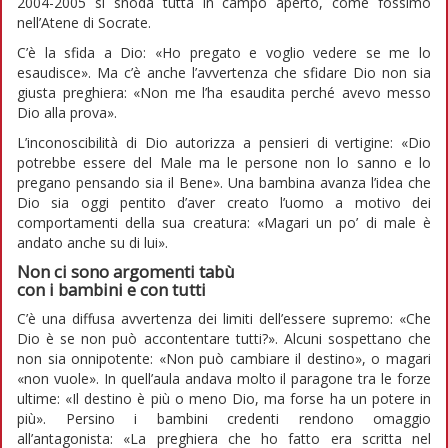
2004-2005 si snoda tutta in campo aperto, come fossimo
nell’Atene di Socrate.
C’è la sfida a Dio: «Ho pregato e voglio vedere se me lo
esaudisce». Ma c’è anche l’avvertenza che sfidare Dio non sia
giusta preghiera: «Non me l’ha esaudita perché avevo messo
Dio alla prova».
L’inconoscibilità di Dio autorizza a pensieri di vertigine: «Dio
potrebbe essere del Male ma le persone non lo sanno e lo
pregano pensando sia il Bene». Una bambina avanza l’idea che
Dio sia oggi pentito d’aver creato l’uomo a motivo dei
comportamenti della sua creatura: «Magari un po’ di male è
andato anche su di lui».
Non ci sono argomenti tabù
con i bambini e con tutti
C’è una diffusa avvertenza dei limiti dell’essere supremo: «Che
Dio è se non può accontentare tutti?». Alcuni sospettano che
non sia onnipotente: «Non può cambiare il destino», o magari
«non vuole». In quell’aula andava molto il paragone tra le forze
ultime: «Il destino è più o meno Dio, ma forse ha un potere in
più». Persino i bambini credenti rendono omaggio
all’antagonista: «La preghiera che ho fatto era scritta nel