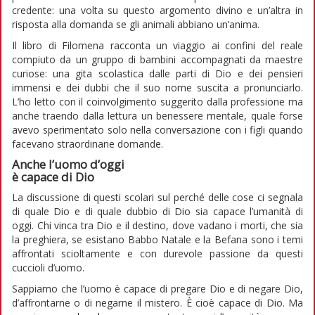
credente: una volta su questo argomento divino e un’altra in
risposta alla domanda se gli animali abbiano un’anima.
Il libro di Filomena racconta un viaggio ai confini del reale
compiuto da un gruppo di bambini accompagnati da maestre
curiose: una gita scolastica dalle parti di Dio e dei pensieri
immensi e dei dubbi che il suo nome suscita a pronunciarlo.
L’ho letto con il coinvolgimento suggerito dalla professione ma
anche traendo dalla lettura un benessere mentale, quale forse
avevo sperimentato solo nella conversazione con i figli quando
facevano straordinarie domande.
Anche l’uomo d’oggi
è capace di Dio
La discussione di questi scolari sul perché delle cose ci segnala
di quale Dio e di quale dubbio di Dio sia capace l’umanità di
oggi. Chi vinca tra Dio e il destino, dove vadano i morti, che sia
la preghiera, se esistano Babbo Natale e la Befana sono i temi
affrontati scioltamente e con durevole passione da questi
cuccioli d’uomo.
Sappiamo che l’uomo è capace di pregare Dio e di negare Dio,
d’affrontarne o di negarne il mistero. È cioè capace di Dio. Ma