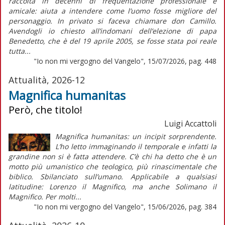
raccolta in decenni di frequentazione professionale e
amicale: aiuta a intendere come l’uomo fosse migliore del
personaggio. In privato si faceva chiamare don Camillo.
Avendogli io chiesto all’indomani dell’elezione di papa
Benedetto, che è del 19 aprile 2005, se fosse stata poi reale
tutta...
"Io non mi vergogno del Vangelo", 15/07/2026, pag. 448
Attualità, 2026-12
Magnifica humanitas
Però, che titolo!
Luigi Accattoli
Magnifica humanitas: un incipit sorprendente.
L’ho letto immaginando il temporale e infatti la
grandine non si è fatta attendere. C’è chi ha detto che è un
motto più umanistico che teologico, più rinascimentale che
biblico. Sbilanciato sull’umano. Applicabile a qualsiasi
latitudine: Lorenzo il Magnifico, ma anche Solimano il
Magnifico. Per molti...
"Io non mi vergogno del Vangelo", 15/06/2026, pag. 384