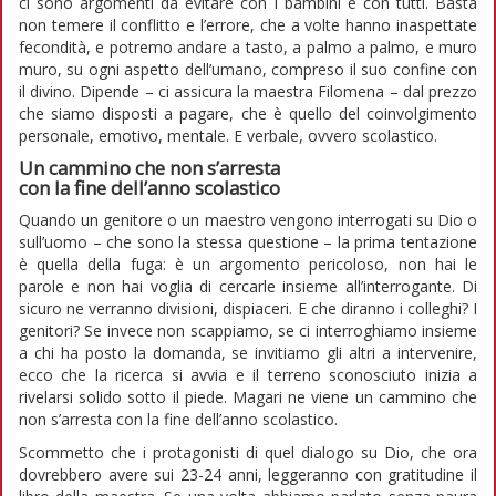
ci sono argomenti da evitare con i bambini e con tutti. Basta
non temere il conflitto e l’errore, che a volte hanno inaspettate
fecondità, e potremo andare a tasto, a palmo a palmo, e muro
muro, su ogni aspetto dell’umano, compreso il suo confine con
il divino. Dipende – ci assicura la maestra Filomena – dal prezzo
che siamo disposti a pagare, che è quello del coinvolgimento
personale, emotivo, mentale. E verbale, ovvero scolastico.
Un cammino che non s’arresta
con la fine dell’anno scolastico
Quando un genitore o un maestro vengono interrogati su Dio o
sull’uomo – che sono la stessa questione – la prima tentazione
è quella della fuga: è un argomento pericoloso, non hai le
parole e non hai voglia di cercarle insieme all’interrogante. Di
sicuro ne verranno divisioni, dispiaceri. E che diranno i colleghi? I
genitori? Se invece non scappiamo, se ci interroghiamo insieme
a chi ha posto la domanda, se invitiamo gli altri a intervenire,
ecco che la ricerca si avvia e il terreno sconosciuto inizia a
rivelarsi solido sotto il piede. Magari ne viene un cammino che
non s’arresta con la fine dell’anno scolastico.
Scommetto che i protagonisti di quel dialogo su Dio, che ora
dovrebbero avere sui 23-24 anni, leggeranno con gratitudine il