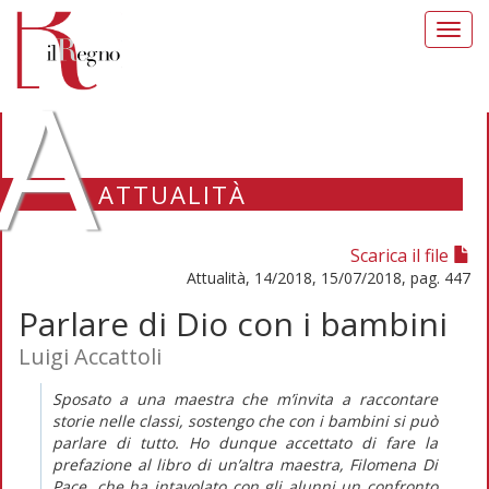
Toggl
navig
A
ATTUALITÀ
Scarica il file
Attualità, 14/2018, 15/07/2018, pag. 447
Parlare di Dio con i bambini
Luigi Accattoli
Sposato a una maestra che m’invita a raccontare
storie nelle classi, sostengo che con i bambini si può
parlare di tutto. Ho dunque accettato di fare la
prefazione al libro di un’altra maestra, Filomena Di
Pace, che ha intavolato con gli alunni un confronto