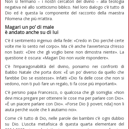
Non si fermano – i nostri cercatori del divino – alla teologia
negativa né allo scetticismo biblico. Nel loro dialogo c’è tutto di
Dio ed è questa la componente del racconto della maestra
Filomena che più m’attira.
Magari un po’ di male
è andato anche su di lui
C’è il sentimento ingenuo della fede: «Credo in Dio perché certe
volte me lo sento nel corpo». Ma c’è anche l’avvertenza ch’esso
non basti: «Dire che gli voglio bene non dimostra niente». La
questione è oscura: «Magari Dio non vuole rispondere».
C’è l’imparagonabilità del divino, poniamo nei confronti di
Babbo Natale che porta doni: «È un po’ diverso da quello che
farebbe Dio se esistesse». Infatti «Dio fa delle cose che non si
vedono, non ti può fare un regalo, ti fa cose più importanti».
C’è persino papa Francesco, o qualcosa che gli somiglia: «Non
devi mica pregare per ottenere le cose ma per parlare con Dio».
«È un piacere parlare con Dio». «Forse Dio [i poveri; nda] non li
aiuta perché vuole che li aiutiamo noi».
Come c’è tutto di Dio, nelle parole dei bambini c’è ogni dubbio
su Dio. L’uscita metafisica di questa quarta elementare del