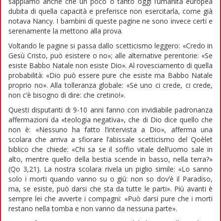
sappiamo anche che un poco o tanto oggi l’umanità europea
dubita di quella capacità e preferisce non esercitarla, come già
notava Nancy. I bambini di queste pagine ne sono invece certi e
serenamente la mettono alla prova.
Voltando le pagine si passa dallo scetticismo leggero: «Credo in
Gesù Cristo, può esistere o no»; alle alternative perentorie: «Se
esiste Babbo Natale non esiste Dio». Al rovesciamento di quella
probabilità: «Dio può essere pure che esiste ma Babbo Natale
proprio no». Alla tolleranza globale: «Se uno ci crede, ci crede,
non c’è bisogno di dire: che cretino!».
Questi disputanti di 9-10 anni fanno con invidiabile padronanza
affermazioni da «teologia negativa», che di Dio dice quello che
non è: «Nessuno ha fatto l’intervista a Dio», afferma una
scolara che arriva a sfiorare l’abissale scetticismo del Qoèlet
biblico che chiede: «Chi sa se il soffio vitale dell’uomo sale in
alto, mentre quello della bestia scende in basso, nella terra?»
(Qo 3,21). La nostra scolara rivela un piglio simile: «Lo sanno
solo i morti quando vanno su o giù: non so dov’è il Paradiso,
ma, se esiste, può darsi che sta da tutte le parti». Più avanti è
sempre lei che avverte i compagni: «Può darsi pure che i morti
restano nella tomba e non vanno da nessuna parte».