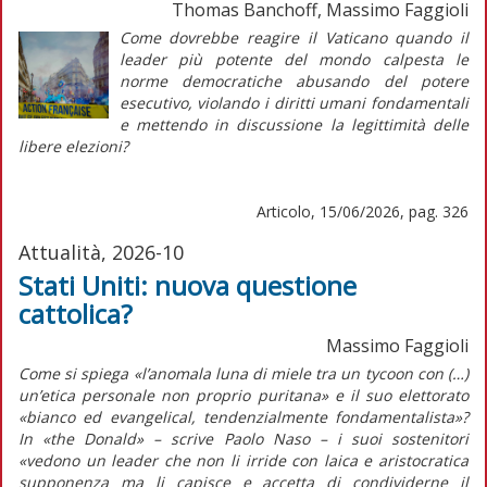
Thomas Banchoff, Massimo Faggioli
Come dovrebbe reagire il Vaticano quando il
leader più potente del mondo calpesta le
norme democratiche abusando del potere
esecutivo, violando i diritti umani fondamentali
e mettendo in discussione la legittimità delle
libere elezioni?
Articolo, 15/06/2026, pag. 326
Attualità, 2026-10
Stati Uniti: nuova questione
cattolica?
Massimo Faggioli
Come si spiega «l’anomala luna di miele tra un
tycoon
con (…)
un’etica personale non proprio puritana» e il suo elettorato
«bianco ed
evangelical
,
tendenzialmente fondamentalista»?
In
«the Donald»
– scrive Paolo Naso – i suoi sostenitori
«vedono un leader che non li irride con laica e aristocratica
supponenza ma li capisce e accetta di condividerne il