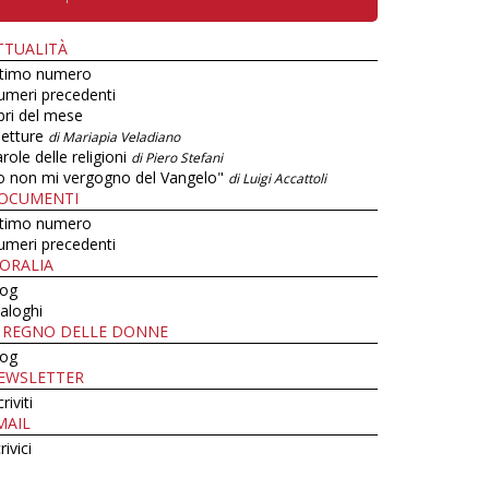
TTUALITÀ
ltimo numero
umeri precedenti
bri del mese
letture
di Mariapia Veladiano
role delle religioni
di Piero Stefani
o non mi vergogno del Vangelo"
di Luigi Accattoli
OCUMENTI
ltimo numero
umeri precedenti
ORALIA
log
aloghi
L REGNO DELLE DONNE
log
EWSLETTER
criviti
MAIL
rivici