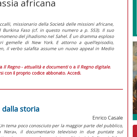
assia africana
ccalli, missionario della Società delle missioni africane,
l Burkina Faso (cf. in
questo numero
a p. 553). Il suo
il fenomeno del jihadismo nel Sahel. È un dramma esploso
rri gemelle di New York. E attorno a quell’episodio,
en, il verbo salafita assume un nuovo
appeal
in Medio
 a
Il Regno - attualità e documenti
o a
Il Regno digitale
.
si con il proprio codice abbonato.
Accedi.
 dalla storia
Enrico Casale
 Un tema poco conosciuto per la maggior parte del pubblico,
a Nera», il documentario televisivo in due puntate sul