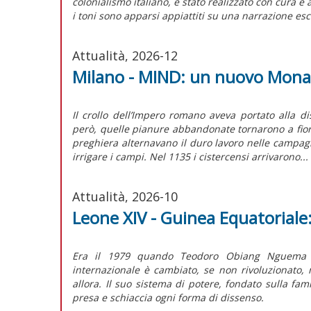
colonialismo italiano, è stato realizzato con cura e 
i toni sono apparsi appiattiti su una narrazione es
Attualità, 2026-12
Milano - MIND: un nuovo Mona
Il crollo dell’Impero romano aveva portato alla d
però, quelle pianure abbandonate tornarono a fiorir
preghiera alternavano il duro lavoro nelle campagn
irrigare i campi. Nel 1135 i cistercensi arrivarono...
Attualità, 2026-10
Leone XIV - Guinea Equatoriale:
Era il 1979 quando Teodoro Obiang Nguema sa
internazionale è cambiato, se non rivoluzionato,
allora. Il suo sistema di potere, fondato sulla fam
presa e schiaccia ogni forma di dissenso.