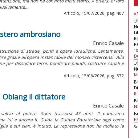
attenzione, ma non ha convinto molti storici. A diversi di loro
clusivamente...
Articolo, 15/07/2026, pag. 407
A
U
N
stero ambrosiano
Li
Ri
Enrico Casale
Pa
"I
istruzione di strade, ponti e opere idrauliche. Lentamente,
D
e grazie all’opera instancabile dei monaci cistercensi. Alla
U
e per dissodare terre, bonificare paludi, costruire canali e
N
M
Articolo, 15/06/2026, pag. 372
B
Di
I
 Obiang il dittatore
B
Enrico Casale
N
liva al potere. Sono trascorsi 47 anni. Il panorama
Is
E
 ma lui è ancora lì. Guida la Guinea Equatoriale oggi come
iglia e sul clan, è intatto. La repressione non ha mollato la
Sc