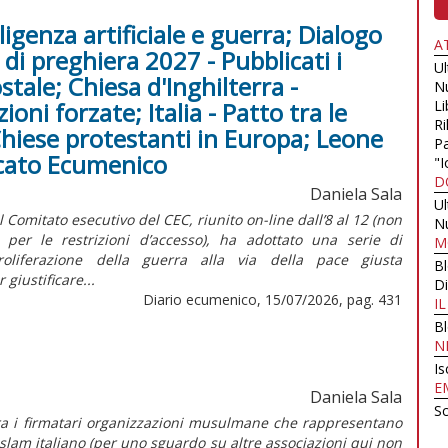
ligenza artificiale e guerra; Dialogo
A
di preghiera 2027 - Pubblicati i
U
stale; Chiesa d'Inghilterra -
N
oni forzate; Italia - Patto tra le
Li
Ri
Chiese protestanti in Europa; Leone
Pa
arcato Ecumenico
"I
D
Daniela Sala
U
omitato esecutivo del CEC, riunito on-line dall’8 al 12 (non
N
er le restrizioni d’accesso), ha adottato una serie di
M
roliferazione della guerra alla via della pace giusta
B
giustificare...
Di
Diario ecumenico, 15/07/2026, pag. 431
I
B
N
Is
E
Daniela Sala
Sc
de tra i firmatari organizzazioni musulmane che rappresentano
’islam italiano (per uno sguardo su altre associazioni qui non