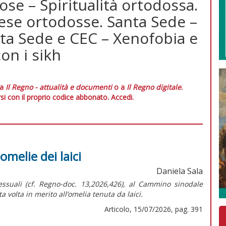
ose – Spiritualità ortodossa.
hiese ortodosse. Santa Sede –
nta Sede e CEC – Xenofobia e
on i sikh
 a
Il Regno - attualità e documenti
o a
Il Regno digitale
.
si con il proprio codice abbonato.
Accedi.
melie dei laici
Daniela Sala
ssuali (cf.
Regno-doc.
13,2026,426), al Cammino sinodale
 volta in merito all’omelia tenuta da laici.
Articolo, 15/07/2026, pag. 391