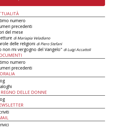
TTUALITÀ
ltimo numero
umeri precedenti
bri del mese
letture
di Mariapia Veladiano
role delle religioni
di Piero Stefani
o non mi vergogno del Vangelo"
di Luigi Accattoli
OCUMENTI
ltimo numero
umeri precedenti
ORALIA
log
aloghi
L REGNO DELLE DONNE
log
EWSLETTER
criviti
MAIL
rivici