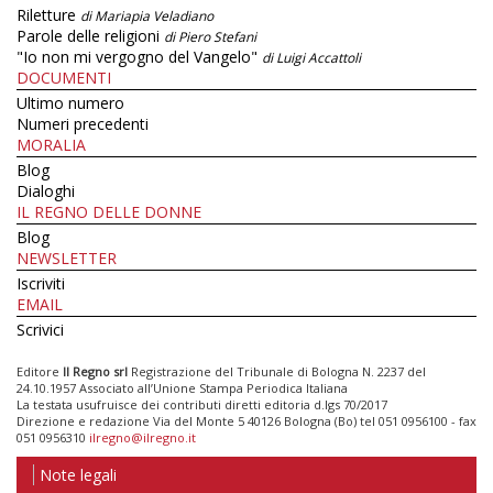
Riletture
di Mariapia Veladiano
Parole delle religioni
di Piero Stefani
"Io non mi vergogno del Vangelo"
di Luigi Accattoli
DOCUMENTI
Ultimo numero
Numeri precedenti
MORALIA
Blog
Dialoghi
IL REGNO DELLE DONNE
Blog
NEWSLETTER
Iscriviti
EMAIL
Scrivici
Editore
Il Regno srl
Registrazione del Tribunale di Bologna N. 2237 del
24.10.1957 Associato all’Unione Stampa Periodica Italiana
La testata usufruisce dei contributi diretti editoria d.lgs 70/2017
Direzione e redazione Via del Monte 5 40126 Bologna (Bo) tel 051 0956100 - fax
051 0956310
ilregno@ilregno.it
Note legali