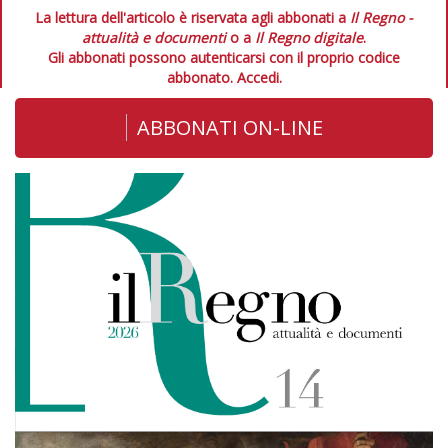
La lettura dell'articolo è riservata agli abbonati a
Il Regno -
attualità e documenti
o a
Il Regno digitale
.
Gli abbonati possono autenticarsi con il proprio codice
abbonato.
Accedi.
ABBONATI ON-LINE