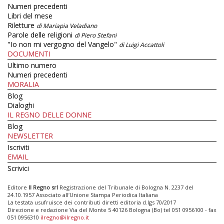
Numeri precedenti
Libri del mese
Riletture
di Mariapia Veladiano
Parole delle religioni
di Piero Stefani
"Io non mi vergogno del Vangelo"
di Luigi Accattoli
DOCUMENTI
Ultimo numero
Numeri precedenti
MORALIA
Blog
Dialoghi
IL REGNO DELLE DONNE
Blog
NEWSLETTER
Iscriviti
EMAIL
Scrivici
Editore
Il Regno srl
Registrazione del Tribunale di Bologna N. 2237 del
24.10.1957 Associato all’Unione Stampa Periodica Italiana
La testata usufruisce dei contributi diretti editoria d.lgs 70/2017
Direzione e redazione Via del Monte 5 40126 Bologna (Bo) tel 051 0956100 - fax
051 0956310
ilregno@ilregno.it