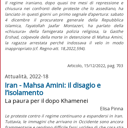
Il regime iraniano, dopo quasi tre mesi di repressione e
chiusura nei confronti delle proteste che lo assediano, ha
lanciato in questi giorni un primo segnale d’apertura: sabato
4 dicembre il procuratore generale della Repubblica
islamica, l’
ayatollah
Jaafar Montazeri, ha parlato della
«chiusura» della famigerata polizia religiosa, la
Gasthe
Ershad
, colpevole della morte in detenzione di Mahsa Amini,
la ragazza arrestata perché indossava il velo in modo
inappropriato (cf.
Regno-att.
18,2022,594).
Articolo, 15/12/2022, pag. 703
Attualità, 2022-18
Iran - Mahsa Amini: il disagio e
l’isolamento
La paura per il dopo Khamenei
Elisa Pinna
Le proteste contro il regime continuano a espandersi in Iran.
Tuttavia, le immagini che arrivano in Occidente sono ancora
frammentarie e rendono difficile farsi un’idea di che cosa stia