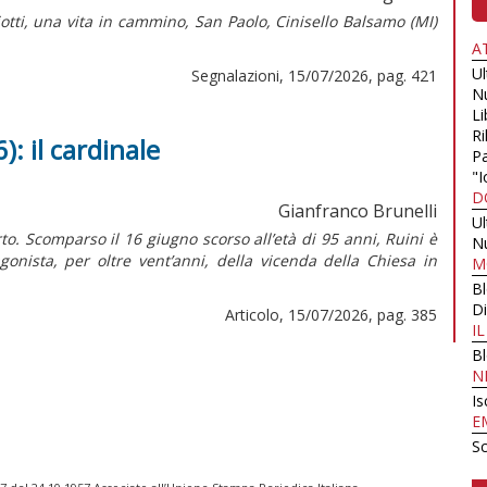
iotti, una vita in cammino,
San Paolo, Cinisello Balsamo (MI)
A
U
Segnalazioni, 15/07/2026, pag. 421
N
Li
Ri
): il cardinale
Pa
"I
D
Gianfranco Brunelli
U
to. Scomparso il 16 giugno scorso all’età di 95 anni, Ruini è
N
onista, per oltre vent’anni, della vicenda della Chiesa in
M
B
Di
Articolo, 15/07/2026, pag. 385
I
B
N
Is
E
Sc