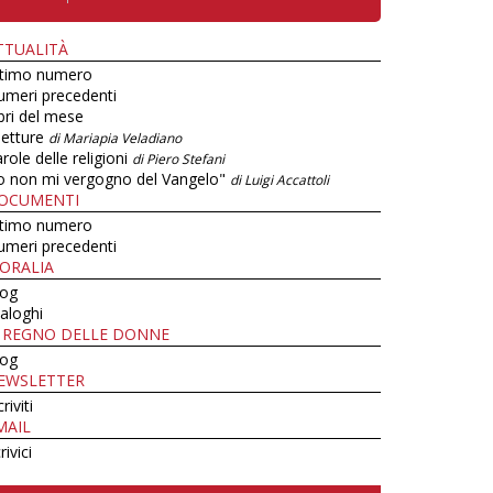
TTUALITÀ
ltimo numero
umeri precedenti
bri del mese
letture
di Mariapia Veladiano
role delle religioni
di Piero Stefani
o non mi vergogno del Vangelo"
di Luigi Accattoli
OCUMENTI
ltimo numero
umeri precedenti
ORALIA
log
aloghi
L REGNO DELLE DONNE
log
EWSLETTER
criviti
MAIL
rivici