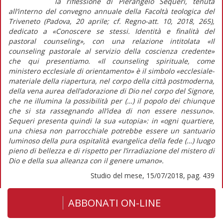
la riflessione di Pierangelo Sequeri, tenuta
all’interno del convegno annuale della Facoltà teologica del
Triveneto (Padova, 20 aprile; cf.
Regno-att.
10, 2018, 265),
dedicato a «Conoscere se stessi. Identità e finalità del
pastoral counseling
», con una relazione intitolata «Il
counseling
pastorale al servizio della coscienza credente»
che qui presentiamo. «Il
counseling
spirituale, come
ministero ecclesiale di orientamento» è il simbolo «ecclesiale-
materiale della riapertura, nel corpo della città postmoderna,
della vena aurea dell’adorazione di Dio nel corpo del Signore,
che ne illumina la possibilità per (…) il popolo dei
chiunque
che si sta rassegnando all’idea di non essere
nessuno
».
Sequeri presenta quindi la sua «utopia»: in «ogni quartiere,
una chiesa non parrocchiale potrebbe essere un santuario
luminoso della pura ospitalità evangelica della fede (…) luogo
pieno di bellezza e di rispetto per l’irradiazione del mistero di
Dio e della sua alleanza con il genere umano».
Studio del mese, 15/07/2018, pag. 439
ABBONATI ON-LINE