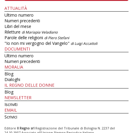
ATTUALITÀ
Ultimo numero
Numeri precedenti
Libri del mese
Riletture
di Mariapia Veladiano
Parole delle religioni
di Piero Stefani
"Io non mi vergogno del Vangelo"
di Luigi Accattoli
DOCUMENTI
Ultimo numero
Numeri precedenti
MORALIA
Blog
Dialoghi
IL REGNO DELLE DONNE
Blog
NEWSLETTER
Iscriviti
EMAIL
Scrivici
Editore
Il Regno srl
Registrazione del Tribunale di Bologna N. 2237 del
24.10.1957 Associato all’Unione Stampa Periodica Italiana