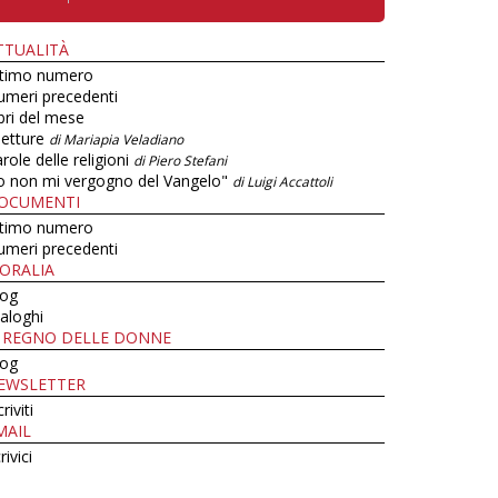
TTUALITÀ
ltimo numero
umeri precedenti
bri del mese
letture
di Mariapia Veladiano
role delle religioni
di Piero Stefani
o non mi vergogno del Vangelo"
di Luigi Accattoli
OCUMENTI
ltimo numero
umeri precedenti
ORALIA
log
aloghi
L REGNO DELLE DONNE
log
EWSLETTER
criviti
MAIL
rivici