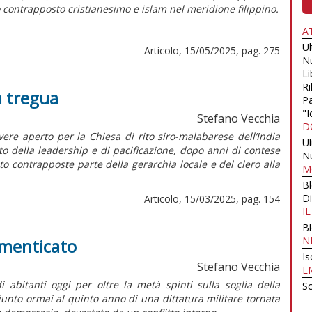
 contrapposto cristianesimo e islam nel meridione filippino.
A
U
Articolo, 15/05/2025, pag. 275
N
Li
Ri
a tregua
Pa
"I
Stefano Vecchia
D
re aperto per la Chiesa di rito siro-malabarese dell’India
U
to della
leadership
e di pacificazione, dopo anni di contese
N
to contrapposte parte della gerarchia locale e del clero alla
M
B
Di
Articolo, 15/03/2025, pag. 154
I
B
N
imenticato
Is
Stefano Vecchia
E
 abitanti oggi per oltre la metà spinti sulla soglia della
Sc
giunto ormai al quinto anno di una dittatura militare tornata