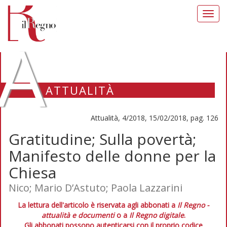
Toggl
navig
A
ATTUALITÀ
Attualità, 4/2018, 15/02/2018, pag. 126
Gratitudine; Sulla povertà;
Manifesto delle donne per la
Chiesa
Nico; Mario D’Astuto; Paola Lazzarini
La lettura dell'articolo è riservata agli abbonati a
Il Regno -
attualità e documenti
o a
Il Regno digitale
.
Gli abbonati possono autenticarsi con il proprio codice