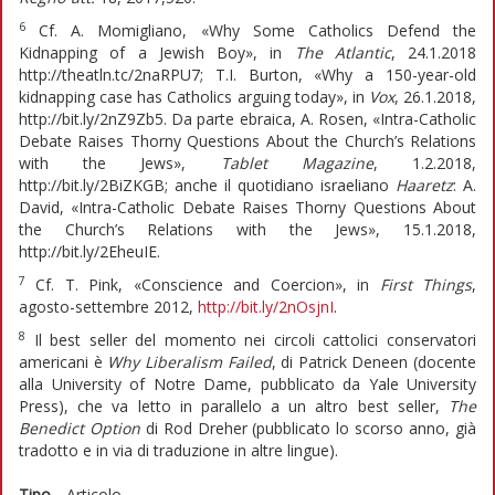
6
Cf. A. Momigliano, «Why Some Catholics Defend the
Kidnapping of a Jewish Boy», in
The Atlantic
, 24.1.2018
http://theatln.tc/2naRPU7; T.I. Burton, «Why a 150-year-old
kidnapping case has Catholics arguing today», in
Vox
, 26.1.2018,
http://bit.ly/2nZ9Zb5. Da parte ebraica, A. Rosen, «Intra-Catholic
Debate Raises Thorny Questions About the Church’s Relations
with the Jews»,
Tablet Magazine
, 1.2.2018,
http://bit.ly/2BiZKGB; anche il quotidiano israeliano
Haaretz
: A.
David, «Intra-Catholic Debate Raises Thorny Questions About
the Church’s Relations with the Jews», 15.1.2018,
http://bit.ly/2EheuIE.
7
Cf. T. Pink, «Conscience and Coercion», in
First Things
,
agosto-settembre 2012,
http://bit.ly/2nOsjnI
.
8
Il best seller del momento nei circoli cattolici conservatori
americani è
Why Liberalism Failed
, di Patrick Deneen (docente
alla University of Notre Dame, pubblicato da Yale University
Press), che va letto in parallelo a un altro best seller,
The
Benedict Option
di Rod Dreher (pubblicato lo scorso anno, già
tradotto e in via di traduzione in altre lingue).
Tipo
Articolo