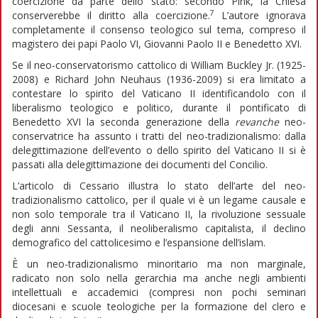
coercizione da parte dello stato: secondo Pink, la Chiesa
7
conserverebbe il diritto alla coercizione.
L’autore ignorava
completamente il consenso teologico sul tema, compreso il
magistero dei papi Paolo VI, Giovanni Paolo II e Benedetto XVI.
Se il neo-conservatorismo cattolico di William Buckley Jr. (1925-
2008) e Richard John Neuhaus (1936-2009) si era limitato a
contestare lo spirito del Vaticano II identificandolo con il
liberalismo teologico e politico, durante il pontificato di
Benedetto XVI la seconda generazione della
revanche
neo-
conservatrice ha assunto i tratti del neo-tradizionalismo: dalla
delegittimazione dell’evento o dello spirito del Vaticano II si è
passati alla delegittimazione dei documenti del Concilio.
L’articolo di Cessario illustra lo stato dell’arte del neo-
tradizionalismo cattolico, per il quale vi è un legame causale e
non solo temporale tra il Vaticano II, la rivoluzione sessuale
degli anni Sessanta, il neoliberalismo capitalista, il declino
demografico del cattolicesimo e l’espansione dell’islam.
È un neo-tradizionalismo minoritario ma non marginale,
radicato non solo nella gerarchia ma anche negli ambienti
intellettuali e accademici (compresi non pochi seminari
diocesani e scuole teologiche per la formazione del clero e