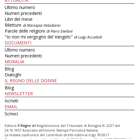
ATTUALITÀ
Ultimo numero
Numeri precedenti
Libri del mese
Riletture
di Mariapia Veladiano
Parole delle religioni
di Piero Stefani
"Io non mi vergogno del Vangelo"
di Luigi Accattoli
DOCUMENTI
Ultimo numero
Numeri precedenti
MORALIA
Blog
Dialoghi
IL REGNO DELLE DONNE
Blog
NEWSLETTER
Iscriviti
EMAIL
Scrivici
Editore
Il Regno srl
Registrazione del Tribunale di Bologna N. 2237 del
24.10.1957 Associato all’Unione Stampa Periodica Italiana
La testata usufruisce dei contributi diretti editoria d.lgs 70/2017