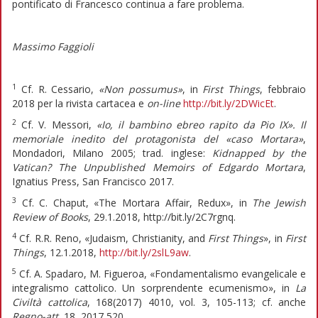
pontificato di Francesco continua a fare problema.
Massimo Faggioli
1
Cf. R. Cessario,
«Non possumus»
, in
First Things
, febbraio
2018 per la rivista cartacea e
on-line
http://bit.ly/2DWicEt
.
2
Cf. V. Messori,
«Io, il bambino ebreo rapito da Pio IX». Il
memoriale inedito del protagonista del «caso Mortara»
,
Mondadori, Milano 2005; trad. inglese:
Kidnapped by the
Vatican? The Unpublished Memoirs of Edgardo Mortara
,
Ignatius Press, San Francisco 2017.
3
Cf. C. Chaput, «The Mortara Affair, Redux», in
The Jewish
Review of Books
, 29.1.2018, http://bit.ly/2C7rgnq.
4
Cf. R.R. Reno, «Judaism, Christianity, and
First Things
», in
First
Things
, 12.1.2018,
http://bit.ly/2slL9aw
.
5
Cf. A. Spadaro, M. Figueroa, «Fondamentalismo evangelicale e
integralismo cattolico. Un sorprendente ecumenismo», in
La
Civiltà cattolica
, 168(2017) 4010, vol. 3, 105-113; cf. anche
Regno-att.
18, 2017,520.