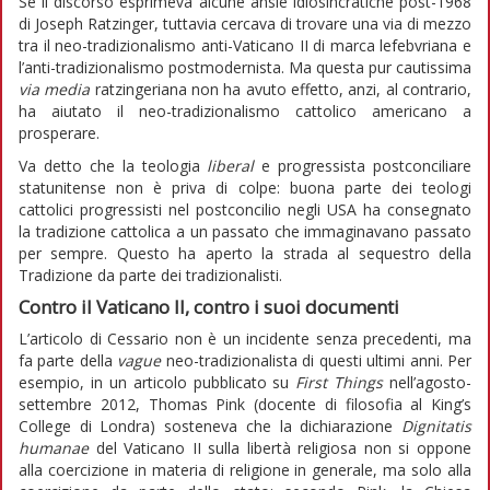
Se il discorso esprimeva alcune ansie idiosincratiche post-1968
di Joseph Ratzinger, tuttavia cercava di trovare una via di mezzo
tra il neo-tradizionalismo anti-Vaticano II di marca lefebvriana e
l’anti-tradizionalismo postmodernista. Ma questa pur cautissima
via media
ratzingeriana non ha avuto effetto, anzi, al contrario,
ha aiutato il neo-tradizionalismo cattolico americano a
prosperare.
Va detto che la teologia
liberal
e progressista postconciliare
statunitense non è priva di colpe: buona parte dei teologi
cattolici progressisti nel postconcilio negli USA ha consegnato
la tradizione cattolica a un passato che immaginavano passato
per sempre. Questo ha aperto la strada al sequestro della
Tradizione da parte dei tradizionalisti.
Contro il Vaticano II, contro i suoi documenti
L’articolo di Cessario non è un incidente senza precedenti, ma
fa parte della
vague
neo-tradizionalista di questi ultimi anni. Per
esempio, in un articolo pubblicato su
First Things
nell’agosto-
settembre 2012, Thomas Pink (docente di filosofia al King’s
College di Londra) sosteneva che la dichiarazione
Dignitatis
humanae
del Vaticano II sulla libertà religiosa non si oppone
alla coercizione in materia di religione in generale, ma solo alla