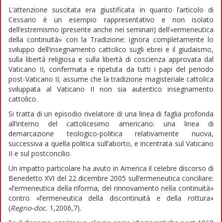
L’attenzione suscitata era giustificata in quanto l’articolo di
Cessario è un esempio rappresentativo e non isolato
dell’estremismo (presente anche nei seminari) dell’«ermeneutica
della continuità» con la Tradizione: ignora completamente lo
sviluppo dell’insegnamento cattolico sugli ebrei e il giudaismo,
sulla libertà religiosa e sulla libertà di coscienza approvata dal
Vaticano II, confermata e ripetuta da tutti i papi del periodo
post-Vaticano II; assume che la tradizione magisteriale cattolica
sviluppata al Vaticano II non sia autentico insegnamento
cattolico.
Si tratta di un episodio rivelatore di una linea di faglia profonda
all’interno del cattolicesimo americano: una linea di
demarcazione teologico-politica relativamente nuova,
successiva a quella politica sull’aborto, e incentrata sul Vaticano
II e sul postconcilio.
Un impatto particolare ha avuto in America il celebre discorso di
Benedetto XVI del 22 dicembre 2005 sull’ermeneutica conciliare:
«l’ermeneutica della riforma, del rinnovamento nella continuità»
contro «l’ermeneutica della discontinuità e della rottura»
(
Regno-doc.
1,2006,7).