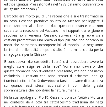
editrice Ignatius Press (fondata nel 1978 dal ramo conservatore
2
dei gesuiti americani).
L’articolo era molto più di una recensione e si è trasformato in
un caso. Cessario prendeva spunto da Messori per leggere il
caso Mortara alla luce di due questioni distinte ma non
separate: la recezione del Vaticano II, e i rapporti tra religione e
secolarismo in America. Cessario scriveva: «Sia gli ebrei sia i
cristiani promettono una lealtà di tipo più alto che onorano in
modi che sembrano incomprensibili al mondo. La negazione
laicista di quelle lealtà di tipo più alto è una minaccia sia per la
sinagoga sia per la Chiesa».
E concludeva: «Le cosiddette libertà civili dovrebbero avere la
meglio sulle esigenze della fede? Vorremmo davvero che
questa domanda non diventasse pressante, ma non possiamo
escluderlo. I cristiani che sono tentati di schierarsi con gli
illuminati critici di Pio IX dovrebbero farsi un esame di coscienza
su quanto essi stessi apprezzino i doni della grazia
soprannaturale che nobilitano la natura umana».
Nella sua apologia di Pio IX, Cessario poneva l’
affaire
Mortara
nel contesto della lotta tra cattolicesimo tradizionalista negli
USA e la legittimità del potere dello stato secolare, ed evitava