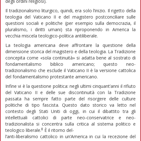
degli ordini religiosi).
Il tradizionalismo liturgico, quindi, era solo l’inizio. Il rigetto della
teologia del Vaticano II e del magistero postconciliare sulle
questioni sociali e politiche (per esempio sulla democrazia, il
pluralismo, i diritti umani) sta riproponendo in America la
vecchia miscela teologico-politica antiliberale.
La teologia americana deve affrontare la questione della
dimensione storica del magistero e della teologia. La Tradizione
concepita come «sola continuità» si adatta bene al sostrato di
fondamentalismo biblico americano; questo neo-
tradizionalismo che esclude il Vaticano II è la versione cattolica
del fondamentalismo protestante americano.
Infine vi è la questione politica: negli ultimi cinquant’anni il rifiuto
del Vaticano II e delle sue discontinuità con la Tradizione
passata ha sempre fatto parte del risorgere delle culture
politiche di tipo fascista. Questo dato storico va letto nel
contesto degli Stati Uniti di oggi, in cui il dibattito tra gli
intellettuali cattolici di parte neo-conservatrice e neo-
tradizionalista si concentra sulla critica al sistema politico e
8
teologico liberale.
È il ritorno del-
l’anti-liberalismo cattolico in un’America in cui la recezione del