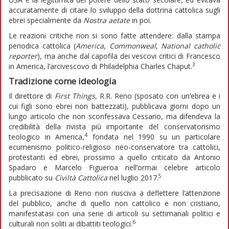
accuratamente di citare lo sviluppo della dottrina cattolica sugli
ebrei specialmente da
Nostra aetate
in poi.
Le reazioni critiche non si sono fatte attendere: dalla stampa
periodica cattolica (
America
,
Commonweal
,
National catholic
reporter
), ma anche dal capofila dei vescovi critici di Francesco
3
in America, l’arcivescovo di Philadelphia Charles Chaput.
Tradizione come ideologia
Il direttore di
First Things
, R.R. Reno (sposato con un’ebrea e i
cui figli sono ebrei non battezzati), pubblicava giorni dopo un
lungo articolo che non sconfessava Cessario, ma difendeva la
credibilità della rivista più importante del conservatorismo
4
teologico in America,
fondata nel 1990 su un particolare
ecumenismo politico-religioso neo-conservatore tra cattolici,
protestanti ed ebrei, prossimo a quello criticato da Antonio
Spadaro e Marcelo Figueroa nell’ormai celebre articolo
5
pubblicato su
Civiltà Cattolica
nel luglio 2017.
La precisazione di Reno non riusciva a deflettere l’attenzione
del pubblico, anche di quello non cattolico e non cristiano,
manifestatasi con una serie di articoli su settimanali politici e
6
culturali non soliti ai dibattiti teologici.