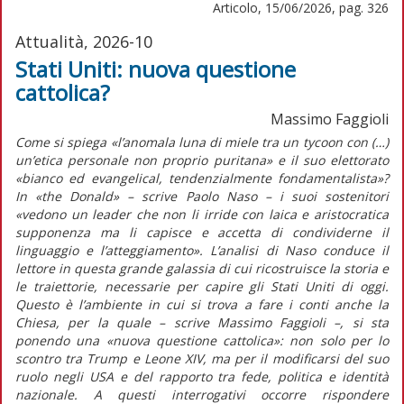
Articolo, 15/06/2026, pag. 326
Attualità, 2026-10
Stati Uniti: nuova questione
cattolica?
Massimo Faggioli
Come si spiega «l’anomala luna di miele tra un
tycoon
con (…)
un’etica personale non proprio puritana» e il suo elettorato
«bianco ed
evangelical
,
tendenzialmente fondamentalista»?
In
«the Donald»
– scrive Paolo Naso – i suoi sostenitori
«vedono un leader che non li irride con laica e aristocratica
supponenza ma li capisce e accetta di condividerne il
linguaggio e l’atteggiamento». L’analisi di Naso conduce il
lettore in questa grande galassia di cui ricostruisce la storia e
le traiettorie, necessarie per capire gli Stati Uniti di oggi.
Questo è l’ambiente in cui si trova a fare i conti anche la
Chiesa, per la quale – scrive Massimo Faggioli –, si sta
ponendo una «nuova questione cattolica»: non solo per lo
scontro tra Trump e Leone XIV, ma per il modificarsi del suo
ruolo negli USA e del rapporto tra fede, politica e identità
nazionale. A questi interrogativi occorre rispondere