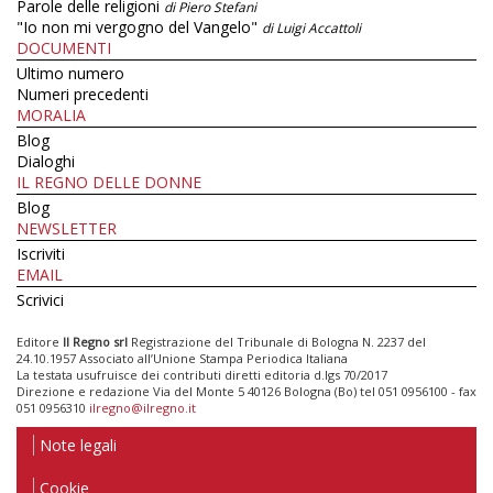
Parole delle religioni
di Piero Stefani
"Io non mi vergogno del Vangelo"
di Luigi Accattoli
DOCUMENTI
Ultimo numero
Numeri precedenti
MORALIA
Blog
Dialoghi
IL REGNO DELLE DONNE
Blog
NEWSLETTER
Iscriviti
EMAIL
Scrivici
Editore
Il Regno srl
Registrazione del Tribunale di Bologna N. 2237 del
24.10.1957 Associato all’Unione Stampa Periodica Italiana
La testata usufruisce dei contributi diretti editoria d.lgs 70/2017
Direzione e redazione Via del Monte 5 40126 Bologna (Bo) tel 051 0956100 - fax
051 0956310
ilregno@ilregno.it
Note legali
Cookie