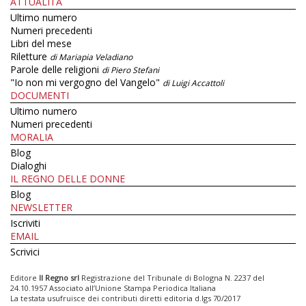
ATTUALITÀ
Ultimo numero
Numeri precedenti
Libri del mese
Riletture
di Mariapia Veladiano
Parole delle religioni
di Piero Stefani
"Io non mi vergogno del Vangelo"
di Luigi Accattoli
DOCUMENTI
Ultimo numero
Numeri precedenti
MORALIA
Blog
Dialoghi
IL REGNO DELLE DONNE
Blog
NEWSLETTER
Iscriviti
EMAIL
Scrivici
Editore
Il Regno srl
Registrazione del Tribunale di Bologna N. 2237 del
24.10.1957 Associato all’Unione Stampa Periodica Italiana
La testata usufruisce dei contributi diretti editoria d.lgs 70/2017