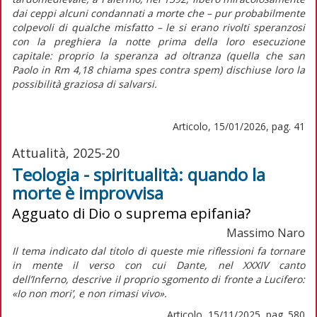
dai ceppi alcuni condannati a morte che – pur probabilmente
colpevoli di qualche misfatto – le si erano rivolti speranzosi
con la preghiera la notte prima della loro esecuzione
capitale: proprio la speranza ad oltranza (quella che san
Paolo in Rm 4,18 chiama
spes contra spem
) dischiuse loro la
possibilità graziosa di salvarsi.
Articolo, 15/01/2026, pag. 41
Attualità, 2025-20
Teologia - spiritualità: quando la
morte è improvvisa
Agguato di Dio o suprema epifania?
Massimo Naro
Il tema indicato dal titolo di queste mie riflessioni fa tornare
in mente il verso con cui Dante, nel XXXIV canto
dell’
Inferno,
descrive il proprio sgomento di fronte a Lucifero:
«Io non mori’, e non rimasi vivo».
Articolo, 15/11/2025, pag. 580