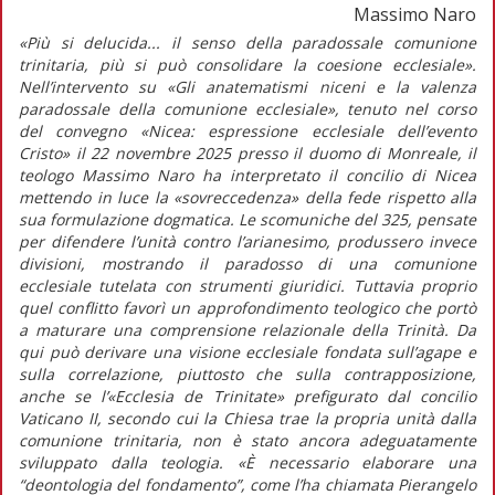
Massimo Naro
«Più si delucida... il senso della paradossale comunione
trinitaria, più si può consolidare la coesione ecclesiale».
Nell’intervento su «Gli anatematismi niceni e la valenza
paradossale della comunione ecclesiale», tenuto nel corso
del convegno «Nicea: espressione ecclesiale dell’evento
Cristo» il 22 novembre 2025 presso il duomo di Monreale, il
teologo Massimo Naro ha interpretato il concilio di Nicea
mettendo in luce la «sovreccedenza» della fede rispetto alla
sua formulazione dogmatica. Le scomuniche del 325, pensate
per difendere l’unità contro l’arianesimo, produssero invece
divisioni, mostrando il paradosso di una comunione
ecclesiale tutelata con strumenti giuridici. Tuttavia proprio
quel conflitto favorì un approfondimento teologico che portò
a maturare una comprensione relazionale della Trinità. Da
qui può derivare una visione ecclesiale fondata sull’agape e
sulla correlazione, piuttosto che sulla contrapposizione,
anche se l’«Ecclesia de Trinitate» prefigurato dal concilio
Vaticano II, secondo cui la Chiesa trae la propria unità dalla
comunione trinitaria, non è stato ancora adeguatamente
sviluppato dalla teologia. «È necessario elaborare una
“deontologia del fondamento”, come l’ha chiamata Pierangelo