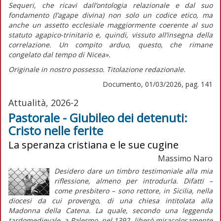
Sequeri, che ricavi dall’ontologia relazionale e dal suo
fondamento (l’agape divina) non solo un codice etico, ma
anche un assetto ecclesiale maggiormente coerente al suo
statuto agapico-trinitario e, quindi, vissuto all’insegna della
correlazione. Un compito arduo, questo, che rimane
congelato dal tempo di Nicea».
Originale in nostro possesso. Titolazione redazionale.
Documento, 01/03/2026, pag. 141
Attualità, 2026-2
Pastorale - Giubileo dei detenuti:
Cristo nelle ferite
La speranza cristiana e le sue cugine
Massimo Naro
Desidero dare un timbro testimoniale alla mia
riflessione, almeno per introdurla. Difatti –
come presbitero – sono rettore, in Sicilia, nella
diocesi da cui provengo, di una chiesa intitolata alla
Madonna della Catena. La quale, secondo una leggenda
tardomedievale, a Palermo, nel 1392, liberò miracolosamente