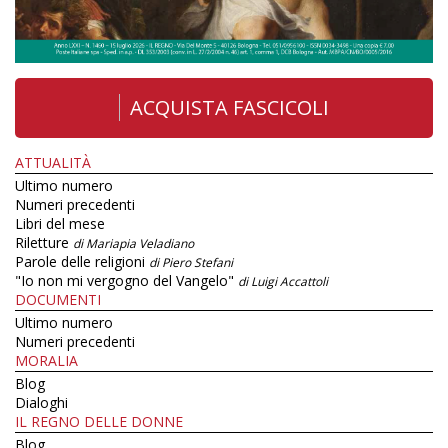
ACQUISTA FASCICOLI
ATTUALITÀ
Ultimo numero
Numeri precedenti
Libri del mese
Riletture
di Mariapia Veladiano
Parole delle religioni
di Piero Stefani
"Io non mi vergogno del Vangelo"
di Luigi Accattoli
DOCUMENTI
Ultimo numero
Numeri precedenti
MORALIA
Blog
Dialoghi
IL REGNO DELLE DONNE
Blog