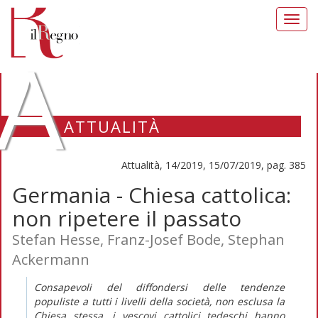
Toggl
navig
A
ATTUALITÀ
Attualità, 14/2019, 15/07/2019, pag. 385
Germania - Chiesa cattolica:
non ripetere il passato
Stefan Hesse, Franz-Josef Bode, Stephan
Ackermann
Consapevoli del diffondersi delle tendenze
populiste a tutti i livelli della società, non esclusa la
Chiesa stessa, i vescovi cattolici tedeschi hanno