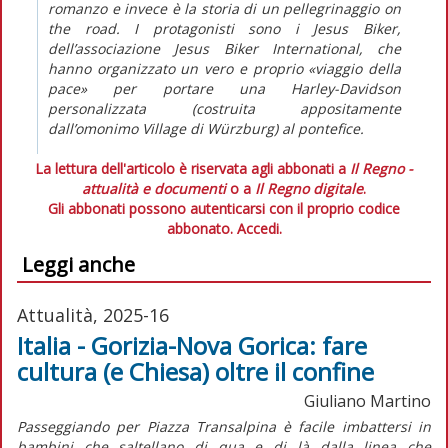
romanzo e invece è la storia di un pellegrinaggio
on
the road
. I protagonisti sono i Jesus Biker,
dell’associazione Jesus Biker International, che
hanno organizzato un vero e proprio «viaggio della
pace» per portare una Harley-Davidson
personalizzata (costruita appositamente
dall’omonimo Village di Würzburg) al pontefice.
La lettura dell'articolo è riservata agli abbonati a
Il Regno -
attualità e documenti
o a
Il Regno digitale
.
Gli abbonati possono autenticarsi con il proprio codice
abbonato.
Accedi.
Leggi anche
Attualità, 2025-16
Italia - Gorizia-Nova Gorica: fare
cultura (e Chiesa) oltre il confine
Giuliano Martino
Passeggiando per Piazza Transalpina è facile imbattersi in
bambini che saltellano di qua e di là dalla linea che