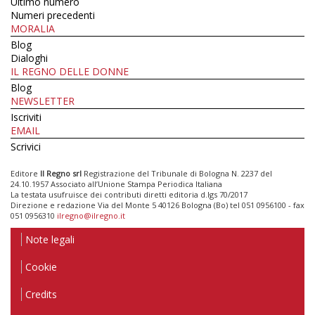
Ultimo numero
Numeri precedenti
MORALIA
Blog
Dialoghi
IL REGNO DELLE DONNE
Blog
NEWSLETTER
Iscriviti
EMAIL
Scrivici
Editore
Il Regno srl
Registrazione del Tribunale di Bologna N. 2237 del
24.10.1957 Associato all’Unione Stampa Periodica Italiana
La testata usufruisce dei contributi diretti editoria d.lgs 70/2017
Direzione e redazione Via del Monte 5 40126 Bologna (Bo) tel 051 0956100 - fax
051 0956310
ilregno@ilregno.it
Note legali
Cookie
Credits