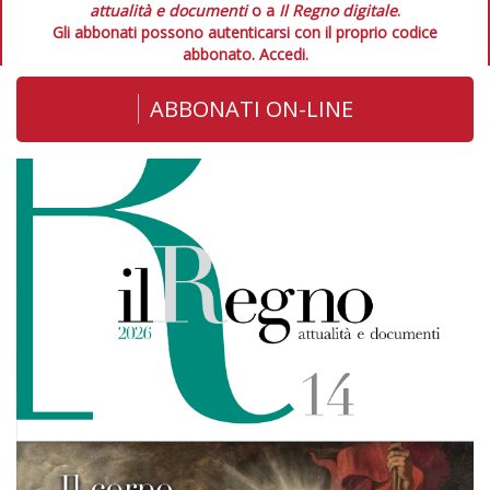
attualità e documenti
o a
Il Regno digitale
.
Gli abbonati possono autenticarsi con il proprio codice
abbonato.
Accedi.
ABBONATI ON-LINE