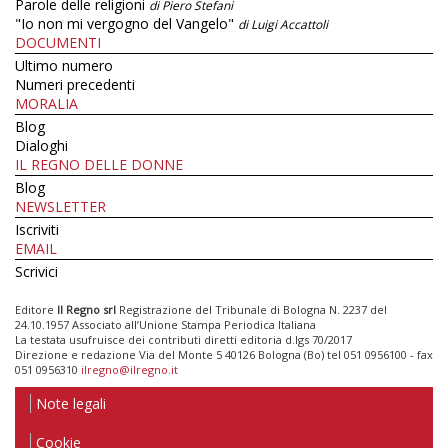
Parole delle religioni
di Piero Stefani
"Io non mi vergogno del Vangelo"
di Luigi Accattoli
DOCUMENTI
Ultimo numero
Numeri precedenti
MORALIA
Blog
Dialoghi
IL REGNO DELLE DONNE
Blog
NEWSLETTER
Iscriviti
EMAIL
Scrivici
Editore
Il Regno srl
Registrazione del Tribunale di Bologna N. 2237 del
24.10.1957 Associato all’Unione Stampa Periodica Italiana
La testata usufruisce dei contributi diretti editoria d.lgs 70/2017
Direzione e redazione Via del Monte 5 40126 Bologna (Bo) tel 051 0956100 - fax
051 0956310
ilregno@ilregno.it
Note legali
Cookie