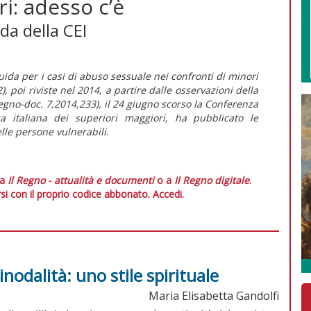
ri: adesso c’è
a della CEI
uida per i casi di abuso sessuale nei confronti di minori
, poi riviste nel 2014, a partire dalle osservazioni della
egno-doc.
7,2014,233), il 24 giugno scorso la Conferenza
za italiana dei superiori maggiori, ha pubblicato le
elle persone vulnerabili
.
 a
Il Regno - attualità e documenti
o a
Il Regno digitale
.
si con il proprio codice abbonato.
Accedi.
inodalità: uno stile spirituale
Maria Elisabetta Gandolfi