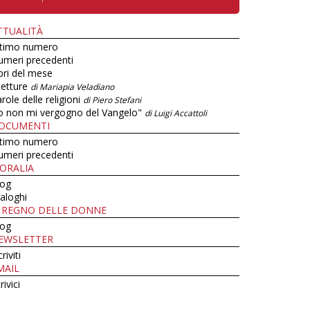
TTUALITÀ
ltimo numero
umeri precedenti
bri del mese
letture
di Mariapia Veladiano
role delle religioni
di Piero Stefani
o non mi vergogno del Vangelo"
di Luigi Accattoli
OCUMENTI
ltimo numero
umeri precedenti
ORALIA
log
aloghi
L REGNO DELLE DONNE
log
EWSLETTER
criviti
MAIL
rivici