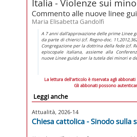
Italia - Violenze sui mino
Commento alle nuove linee guid
Maria Elisabetta Gandolfi
A 7 anni dall’approvazione delle prime
Linee g
da parte di chierici
(cf.
Regno-doc.
11,2012,362)
Congregazione per la dottrina della fede (cf.
R
episcopale italiana, assieme alla Conferen
nuove
Linee guida per la tutela dei minori e d
La lettura dell'articolo è riservata agli abbonati
Gli abbonati possono autenticar
Leggi anche
Attualità, 2026-14
Chiesa cattolica - Sinodo sulla s