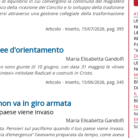
o di equilibrio in cui convergono la continuità del magistero
della ricezione del Concilio e lo sviluppo della tradizione
dersi attraverso una gestione collegiale della trasformazione
A
U
N
Articolo - Inserto, 15/07/2026, pag. 395
Li
Ri
Pa
inee d'orientamento
"I
D
Maria Elisabetta Gandolfi
U
o sono giunte (il 10 giugno, con data 31 maggio) le «linee
N
intesi»
intitolate
Radicati e costruiti in Cristo.
M
B
Articolo - Inserto, 15/06/2026, pag. 345
Di
I
B
non va in giro armata
N
 paese viene invaso
Is
E
Maria Elisabetta Gandolfi
Sc
a. Pensieri sul pacifismo quando il tuo paese viene invaso,
ligia d’emergenza” l’avevamo preparata da tempo, come aveva