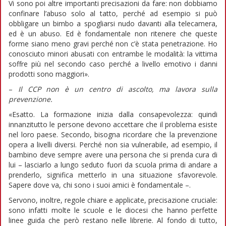
Vi sono poi altre importanti precisazioni da fare: non dobbiamo
confinare l’abuso solo al tatto, perché ad esempio si può
obbligare un bimbo a spogliarsi nudo davanti alla telecamera,
ed è un abuso. Ed è fondamentale non ritenere che queste
forme siano meno gravi perché non c’è stata penetrazione. Ho
conosciuto minori abusati con entrambe le modalità: la vittima
soffre più nel secondo caso perché a livello emotivo i danni
prodotti sono maggiori».
–
Il CCP non è un centro di ascolto, ma lavora sulla
prevenzione.
«Esatto. La formazione inizia dalla consapevolezza: quindi
innanzitutto le persone devono accettare che il problema esiste
nel loro paese. Secondo, bisogna ricordare che la prevenzione
opera a livelli diversi. Perché non sia vulnerabile, ad esempio, il
bambino deve sempre avere una persona che si prenda cura di
lui – lasciarlo a lungo seduto fuori da scuola prima di andare a
prenderlo, significa metterlo in una situazione sfavorevole.
Sapere dove va, chi sono i suoi amici è fondamentale –.
Servono, inoltre, regole chiare e applicate, precisazione cruciale:
sono infatti molte le scuole e le diocesi che hanno perfette
linee guida che però restano nelle librerie. Al fondo di tutto,