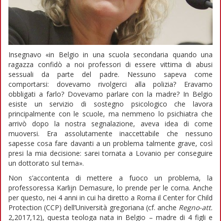
Insegnavo «in Belgio in una scuola secondaria quando una
ragazza confidò a noi professori di essere vittima di abusi
sessuali da parte del padre. Nessuno sapeva come
comportarsi: dovevamo rivolgerci alla polizia? Eravamo
obbligati a farlo? Dovevamo parlare con la madre? In Belgio
esiste un servizio di sostegno psicologico che lavora
principalmente con le scuole, ma nemmeno lo psichiatra che
arrivò dopo la nostra segnalazione, aveva idea di come
muoversi. Era assolutamente inaccettabile che nessuno
sapesse cosa fare davanti a un problema talmente grave, così
presi la mia decisione: sarei tornata a Lovanio per conseguire
un dottorato sul tema».
Non s’accontenta di mettere a fuoco un problema, la
professoressa Karlijn Demasure, lo prende per le corna. Anche
per questo, nei 4 anni in cui ha diretto a Roma il Center for Child
Protection (CCP) dell’Università gregoriana (cf. anche
Regno-att.
2,2017,12), questa teologa nata in Belgio – madre di 4 figli e