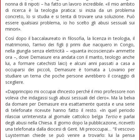
nonna di 8 nipoti – ha fatto un lavoro incredibile. «Il mio ambito
di ricerca è la teologia pratica: si inizia da un problema
concreto, lo si studia e si tenta di trovare una soluzione. Può
essere qualsiasi problema, io ho scelto gli abusi sessuali sui
minori».
Così dopo il baccalaureato in filosofia, la licenza in teologia, il
matrimonio, l’arrivo dei figli (i primi due nacquero in Congo,
nella giungla senza elettricità – «quanta incoscienza!» ammette
ora –, dove Demasure era andata con il marito, teologo anche
lui, a formare catechisti laici) e alcuni anni passati a casa a
occuparsi dei piccoli, Demasure è tornata a Lovanio per
studiare un tema che poche persone avrebbero il coraggio di
scegliere.
«Dapprincipio mi occupai d’incesto perché il mio professore non
voleva che indagassi sugli abusi sessuali del clero». Ma la belva
da domare per Demasure era esattamente questa e una serie
di telefonate ricevute hanno fatto il resto. «In quel periodo
rilasciai un’intervista al giornale cattolico belga
Tertio
e parlai
degli abusi nella Chiesa. Il giorno dopo la pubblicazione, ricevetti
una telefonata dalla diocesi di Gent. Mi preoccupai… “Il vescovo
Luysterman chiede se può venire a trovarlo: lui la pensa