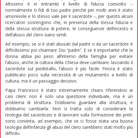
Altissimo è in entrambi il livello di fiducia coinvolto –
normalmente ti fidi di tuo padre perché per molti anni è stato
amorevole e lo stesso vale per il sacerdote –, per questo alcuni
ricercatori sostengono che, in presenza della stessa fiducia e
della stessa struttura di potere, le conseguenze dell’incesto e
dell’abuso del clero siano simili.
Ad esempio, se si è stati abusati dal padre o da un sacerdote è
difficilissimo poi chiamare Dio “padre”. E se è importante che la
donna abbia più peso all’interno della famiglia per evitare
l’abuso, anche la cultura della Chiesa deve cambiare: lasciando il
sacerdote sul piedistallo, l’abuso è più facile. Finora è stato
pubblicato poco sulla necessità di un mutamento a livello di
cultura, ma è un passaggio decisivo.
Papa Francesco è stato estremamente chiaro riferendosi ai
casi cileni: non è solo una questione individuale, ma è un
problema di struttura. Dobbiamo guardare alla struttura, e
dobbiamo cambiarla. Non si tratta solo di considerare la
teologia del sacerdozio e di lavorare sulla formazione dei preti:
sono convinta, ad esempio, che se ci fosse stata una buona
teologia dell’infanzia gli abusi del clero sarebbero stati molto più
difficili».