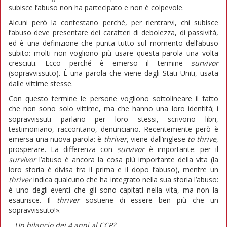
subisce l’abuso non ha partecipato e non è colpevole.
Alcuni però la contestano perché, per rientrarvi, chi subisce
l’abuso deve presentare dei caratteri di debolezza, di passività,
ed è una definizione che punta tutto sul momento dell’abuso
subito: molti non vogliono più usare questa parola una volta
cresciuti. Ecco perché è emerso il termine
survivor
(sopravvissuto). È una parola che viene dagli Stati Uniti, usata
dalle vittime stesse.
Con questo termine le persone vogliono sottolineare il fatto
che non sono solo vittime, ma che hanno una loro identità; i
sopravvissuti parlano per loro stessi, scrivono libri,
testimoniano, raccontano, denunciano. Recentemente però è
emersa una nuova parola: è
thriver
, viene dall’inglese
to thrive
,
prosperare. La differenza con
survivor
è importante: per il
survivor
l’abuso è ancora la cosa più importante della vita (la
loro storia è divisa tra il prima e il dopo l’abuso), mentre un
thriver
indica qualcuno che ha integrato nella sua storia l’abuso:
è uno degli eventi che gli sono capitati nella vita, ma non la
esaurisce. Il
thriver
sostiene di essere ben più che un
sopravvissuto!».
–
Un bilancio dei 4 anni al CCP?