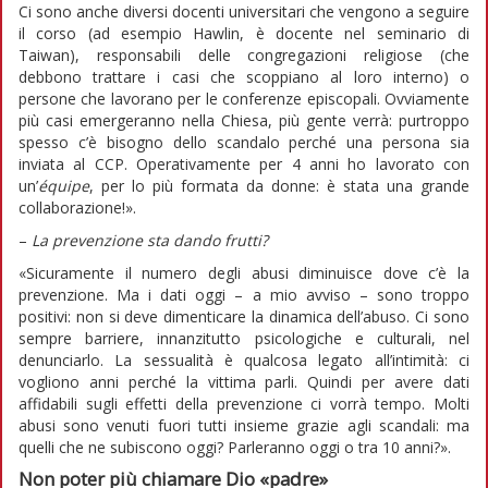
Ci sono anche diversi docenti universitari che vengono a seguire
il corso (ad esempio Hawlin, è docente nel seminario di
Taiwan), responsabili delle congregazioni religiose (che
debbono trattare i casi che scoppiano al loro interno) o
persone che lavorano per le conferenze episcopali. Ovviamente
più casi emergeranno nella Chiesa, più gente verrà: purtroppo
spesso c’è bisogno dello scandalo perché una persona sia
inviata al CCP. Operativamente per 4 anni ho lavorato con
un’
équipe
, per lo più formata da donne: è stata una grande
collaborazione!».
–
La prevenzione sta dando frutti?
«Sicuramente il numero degli abusi diminuisce dove c’è la
prevenzione. Ma i dati oggi – a mio avviso – sono troppo
positivi: non si deve dimenticare la dinamica dell’abuso. Ci sono
sempre barriere, innanzitutto psicologiche e culturali, nel
denunciarlo. La sessualità è qualcosa legato all’intimità: ci
vogliono anni perché la vittima parli. Quindi per avere dati
affidabili sugli effetti della prevenzione ci vorrà tempo. Molti
abusi sono venuti fuori tutti insieme grazie agli scandali: ma
quelli che ne subiscono oggi? Parleranno oggi o tra 10 anni?».
Non poter più chiamare Dio «padre»