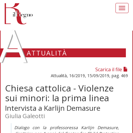
Toggl
navig
A
ATTUALITÀ
Scarica il file
Attualità, 16/2019, 15/09/2019, pag. 469
Chiesa cattolica - Violenze
sui minori: la prima linea
Intervista a Karlijn Demasure
Giulia Galeotti
Dialogo con la professoressa Karlijn Demasure,