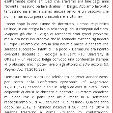
esattamente come lei”. Badi che eravamo alla fine degli anni
Novanta, nessuno parlava di abusi in Belgio. Abbiamo lavorato
tantissimo insieme, e siamo ancora amici: è un vescovo che
non ha mai avuto paura di incontrare le vittime».
L’anno dopo la discussione del dottorato, Demasure pubblica
un libro, in cui integra la sua tesi con gli abusi compiuti dal clero.
«Sapevo già che in Belgio ci sarebbero stati grandi problemi,
ma allora nessuno credeva che lo scandalo avrebbe riguardato
l’Europa. Diciamo che ero la sola nel mio paese a pensare che
sarebbe successo». Infatti di lì a poco – Demasure era intanto
diventata docente di Teologia alla Saint Paul University di
Ottawa – un vescovo belga convocò una conferenza stampa:
«Ho abusato mio nipote», rivelò agli attoniti
media
accorsi (cf.
Regno-doc.
11,2010,329).
Demasure riceve allora una telefonata da Peter Adriaenssens,
per conto della Conferenza episcopale (cf.
Regno-doc.
17,2010,571): essendo la sola in Belgio ad aver studiato il clero
colpevole di abusi, le chiesero di rientrare. «Il rettore canadese
mi diede l’ok e partii per alcuni mesi: in 6 settimane
raccogliemmo più di 400 denunce. Fu durissimo». Qualche anno
dopo, nel 2012, a Monaco nasceva il CCP, che nel 2014 si
sarebbe trasferito a Roma. «Quando mi contattarono,