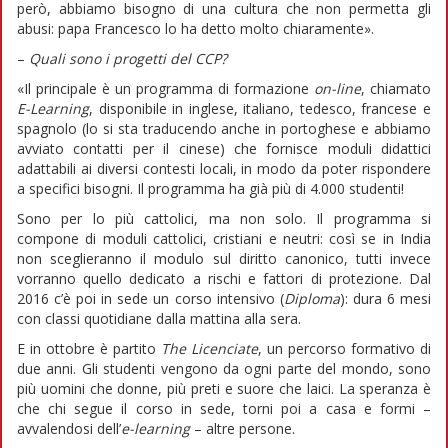
però, abbiamo bisogno di una cultura che non permetta gli
abusi: papa Francesco lo ha detto molto chiaramente».
–
Quali sono i progetti del CCP?
«Il principale è un programma di formazione
on-line
, chiamato
E-Learning
, disponibile in inglese, italiano, tedesco, francese e
spagnolo (lo si sta traducendo anche in portoghese e abbiamo
avviato contatti per il cinese) che fornisce moduli didattici
adattabili ai diversi contesti locali, in modo da poter rispondere
a specifici bisogni. Il programma ha già più di 4.000 studenti!
Sono per lo più cattolici, ma non solo. Il programma si
compone di moduli cattolici, cristiani e neutri: così se in India
non sceglieranno il modulo sul diritto canonico, tutti invece
vorranno quello dedicato a rischi e fattori di protezione. Dal
2016 c’è poi in sede un corso intensivo (
Diploma
): dura 6 mesi
con classi quotidiane dalla mattina alla sera.
E in ottobre è partito
The Licenciate
, un percorso formativo di
due anni. Gli studenti vengono da ogni parte del mondo, sono
più uomini che donne, più preti e suore che laici. La speranza è
che chi segue il corso in sede, torni poi a casa e formi –
avvalendosi dell’
e-learning
– altre persone.