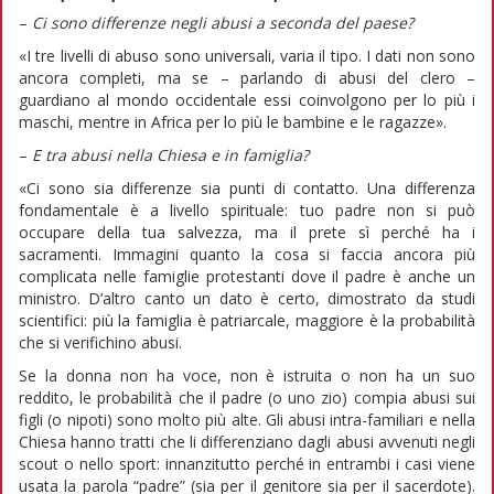
–
Ci sono differenze negli abusi a seconda del paese?
«I tre livelli di abuso sono universali, varia il tipo. I dati non sono
ancora completi, ma se – parlando di abusi del clero –
guardiano al mondo occidentale essi coinvolgono per lo più i
maschi, mentre in Africa per lo più le bambine e le ragazze».
–
E tra abusi nella Chiesa e in famiglia?
«Ci sono sia differenze sia punti di contatto. Una differenza
fondamentale è a livello spirituale: tuo padre non si può
occupare della tua salvezza, ma il prete sì perché ha i
sacramenti. Immagini quanto la cosa si faccia ancora più
complicata nelle famiglie protestanti dove il padre è anche un
ministro. D’altro canto un dato è certo, dimostrato da studi
scientifici: più la famiglia è patriarcale, maggiore è la probabilità
che si verifichino abusi.
Se la donna non ha voce, non è istruita o non ha un suo
reddito, le probabilità che il padre (o uno zio) compia abusi sui
figli (o nipoti) sono molto più alte. Gli abusi intra-familiari e nella
Chiesa hanno tratti che li differenziano dagli abusi avvenuti negli
scout o nello sport: innanzitutto perché in entrambi i casi viene
usata la parola “padre” (sia per il genitore sia per il sacerdote).