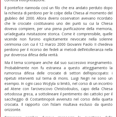
Il pontefice riannoda così un filo che era andato perduto dopo
la richiesta di perdono per le colpe della Chiesa al momento del
giubileo del 2000. Allora diversi osservatori avevano ricordato
che le crociate costituivano uno dei punti su cui la Chiesa
doveva compiere, per una piena purificazione della memoria,
un’adeguata rivisitazione storica. Come è comprensibile, quelle
vicende non furono esplicitamente rievocate nella solenne
cerimonia con cui il 12 marzo 2000 Giovanni Paolo II chiedeva
perdono per il ricorso dei fedeli ai metodi dell’intolleranza nella
pur doverosa difesa della verità.
Ma il tema scompare anche dal suo successivo insegnamento.
Probabilmente non fu estranea a questo atteggiamento la
rumorosa difesa delle crociate di settori dell’episcopato: i
ripetuti interventi sul tema di mons. Luigi Negri ne sono un
esempio. In ogni caso Wojtyla si limitò, nel corso di un incontro
ad Atene con l’arcivescovo Christodoulos, capo della Chiesa
ortodossa greca, a sottolineare il pentimento dei cattolici per il
saccheggio di Costantinopoli avvenuto nel corso della quarta
crociata. Il rapporto con l’islam risultava escluso da questo
orizzonte.