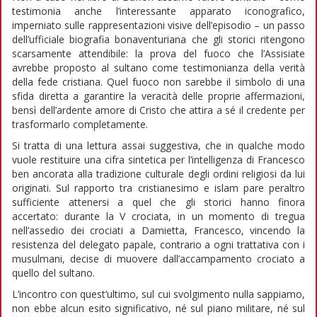
testimonia anche l’interessante apparato iconografico,
imperniato sulle rappresentazioni visive dell’episodio – un passo
dell’ufficiale biografia bonaventuriana che gli storici ritengono
scarsamente attendibile: la prova del fuoco che l’Assisiate
avrebbe proposto al sultano come testimonianza della verità
della fede cristiana. Quel fuoco non sarebbe il simbolo di una
sfida diretta a garantire la veracità delle proprie affermazioni,
bensì dell’ardente amore di Cristo che attira a sé il credente per
trasformarlo completamente.
Si tratta di una lettura assai suggestiva, che in qualche modo
vuole restituire una cifra sintetica per l’intelligenza di Francesco
ben ancorata alla tradizione culturale degli ordini religiosi da lui
originati. Sul rapporto tra cristianesimo e islam pare peraltro
sufficiente attenersi a quel che gli storici hanno finora
accertato: durante la V crociata, in un momento di tregua
nell’assedio dei crociati a Damietta, Francesco, vincendo la
resistenza del delegato papale, contrario a ogni trattativa con i
musulmani, decise di muovere dall’accampamento crociato a
quello del sultano.
L’incontro con quest’ultimo, sul cui svolgimento nulla sappiamo,
non ebbe alcun esito significativo, né sul piano militare, né sul