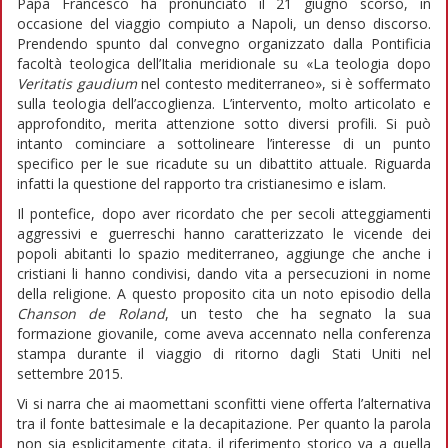
Papa Francesco ha pronunciato il 21 giugno scorso, in
occasione del viaggio compiuto a Napoli, un denso discorso.
Prendendo spunto dal convegno organizzato dalla Pontificia
facoltà teologica dell’Italia meridionale su «La teologia dopo
Veritatis gaudium
nel contesto mediterraneo», si è soffermato
sulla teologia dell’accoglienza. L’intervento, molto articolato e
approfondito, merita attenzione sotto diversi profili. Si può
intanto cominciare a sottolineare l’interesse di un punto
specifico per le sue ricadute su un dibattito attuale. Riguarda
infatti la questione del rapporto tra cristianesimo e islam.
Il pontefice, dopo aver ricordato che per secoli atteggiamenti
aggressivi e guerreschi hanno caratterizzato le vicende dei
popoli abitanti lo spazio mediterraneo, aggiunge che anche i
cristiani li hanno condivisi, dando vita a persecuzioni in nome
della religione. A questo proposito cita un noto episodio della
Chanson de Roland
, un testo che ha segnato la sua
formazione giovanile, come aveva accennato nella conferenza
stampa durante il viaggio di ritorno dagli Stati Uniti nel
settembre 2015.
Vi si narra che ai maomettani sconfitti viene offerta l’alternativa
tra il fonte battesimale e la decapitazione. Per quanto la parola
non sia esplicitamente citata, il riferimento storico va a quella