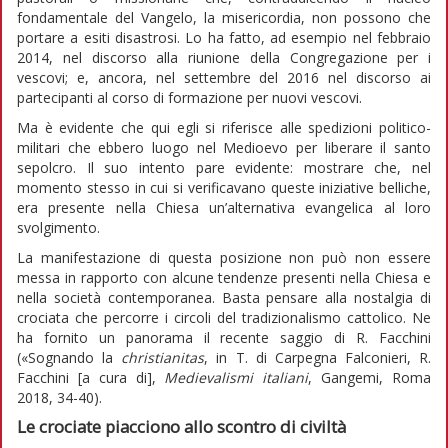
fondamentale del Vangelo, la misericordia, non possono che
portare a esiti disastrosi. Lo ha fatto, ad esempio nel febbraio
2014, nel discorso alla riunione della Congregazione per i
vescovi; e, ancora, nel settembre del 2016 nel discorso ai
partecipanti al corso di formazione per nuovi vescovi.
Ma è evidente che qui egli si riferisce alle spedizioni politico-
militari che ebbero luogo nel Medioevo per liberare il santo
sepolcro. Il suo intento pare evidente: mostrare che, nel
momento stesso in cui si verificavano queste iniziative belliche,
era presente nella Chiesa un’alternativa evangelica al loro
svolgimento.
La manifestazione di questa posizione non può non essere
messa in rapporto con alcune tendenze presenti nella Chiesa e
nella società contemporanea. Basta pensare alla nostalgia di
crociata che percorre i circoli del tradizionalismo cattolico. Ne
ha fornito un panorama il recente saggio di R. Facchini
(«Sognando la
christianitas
, in T. di Carpegna Falconieri, R.
Facchini [a cura di],
Medievalismi italiani
, Gangemi, Roma
2018, 34-40).
Le crociate piacciono allo scontro di civiltà