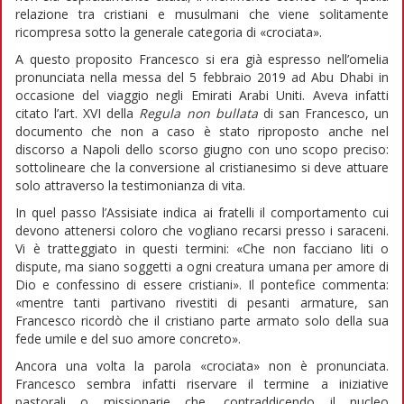
relazione tra cristiani e musulmani che viene solitamente
ricompresa sotto la generale categoria di «crociata».
A questo proposito Francesco si era già espresso nell’omelia
pronunciata nella messa del 5 febbraio 2019 ad Abu Dhabi in
occasione del viaggio negli Emirati Arabi Uniti. Aveva infatti
citato l’art. XVI della
Regula non bullata
di san Francesco, un
documento che non a caso è stato riproposto anche nel
discorso a Napoli dello scorso giugno con uno scopo preciso:
sottolineare che la conversione al cristianesimo si deve attuare
solo attraverso la testimonianza di vita.
In quel passo l’Assisiate indica ai fratelli il comportamento cui
devono attenersi coloro che vogliano recarsi presso i saraceni.
Vi è tratteggiato in questi termini: «Che non facciano liti o
dispute, ma siano soggetti a ogni creatura umana per amore di
Dio e confessino di essere cristiani». Il pontefice commenta:
«mentre tanti partivano rivestiti di pesanti armature, san
Francesco ricordò che il cristiano parte armato solo della sua
fede umile e del suo amore concreto».
Ancora una volta la parola «crociata» non è pronunciata.
Francesco sembra infatti riservare il termine a iniziative
pastorali o missionarie che, contraddicendo il nucleo