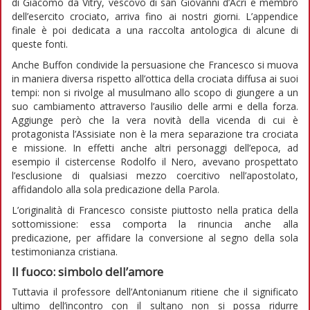
di Giacomo da Vitry, vescovo di san Giovanni d’Acri e membro
dell’esercito crociato, arriva fino ai nostri giorni. L’appendice
finale è poi dedicata a una raccolta antologica di alcune di
queste fonti.
Anche Buffon condivide la persuasione che Francesco si muova
in maniera diversa rispetto all’ottica della crociata diffusa ai suoi
tempi: non si rivolge al musulmano allo scopo di giungere a un
suo cambiamento attraverso l’ausilio delle armi e della forza.
Aggiunge però che la vera novità della vicenda di cui è
protagonista l’Assisiate non è la mera separazione tra crociata
e missione. In effetti anche altri personaggi dell’epoca, ad
esempio il cistercense Rodolfo il Nero, avevano prospettato
l’esclusione di qualsiasi mezzo coercitivo nell’apostolato,
affidandolo alla sola predicazione della Parola.
L’originalità di Francesco consiste piuttosto nella pratica della
sottomissione: essa comporta la rinuncia anche alla
predicazione, per affidare la conversione al segno della sola
testimonianza cristiana.
Il fuoco: simbolo dell’amore
Tuttavia il professore dell’Antonianum ritiene che il significato
ultimo dell’incontro con il sultano non si possa ridurre