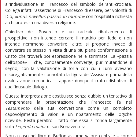
all’individuazione in Francesco del simbolo dell’anti-crociata.
Collega infatti l’asserzione di Francesco di essere, per volontà di
Dio,
«unus novellus pazzus in mundo»
con l’ospitalità richiesta
a chi professa una diversa religione.
Obiettivo del Poverello è un radicale ribaltamento di
prospettive: non intende cercare il martirio per fede e non
intende nemmeno convertire l’altro; si propone invece di
convertire se stesso in vista di una più piena conformazione a
Cristo che troverà poi espressione nelle stimmate. La «pazzia
dell’ospite» – che, curiosamente converge, pur mutandone il
segno, con la valutazione di follia con cui i Lumi avevano
dispregiativamente connotato la figura dell’Assisiate prima della
rivalutazione romantica – appare dunque il tratto distintivo di
quell’inusuale dialogo.
Questa interpretazione costituisce senza dubbio un tentativo di
comprendere la presentazione che Francesco fa nel
Testamento
della sua conversione come un completo
capovolgimento di valori e un ribaltamento delle logiche
ricevute. Resta peraltro il fatto che essa si fonda largamente
sulla
Legenda maior
di san Bonaventura.
Non a caso nel libro di Buffon assume valore centrale – come