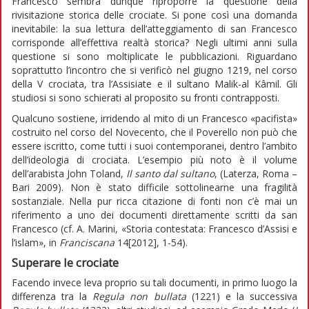
Francesco sembra dunque riproporre la questione della
rivisitazione storica delle crociate. Si pone così una domanda
inevitabile: la sua lettura dell’atteggiamento di san Francesco
corrisponde all’effettiva realtà storica? Negli ultimi anni sulla
questione si sono moltiplicate le pubblicazioni. Riguardano
soprattutto l’incontro che si verificò nel giugno 1219, nel corso
della V crociata, tra l’Assisiate e il sultano Malik-al Kâmil. Gli
studiosi si sono schierati al proposito su fronti contrapposti.
Qualcuno sostiene, irridendo al mito di un Francesco «pacifista»
costruito nel corso del Novecento, che il Poverello non può che
essere iscritto, come tutti i suoi contemporanei, dentro l’ambito
dell’ideologia di crociata. L’esempio più noto è il volume
dell’arabista John Toland,
Il santo dal sultano
, (Laterza, Roma –
Bari 2009). Non è stato difficile sottolinearne una fragilità
sostanziale. Nella pur ricca citazione di fonti non c’è mai un
riferimento a uno dei documenti direttamente scritti da san
Francesco (cf. A. Marini, «Storia contestata: Francesco d’Assisi e
l’islam», in
Franciscana
14[2012], 1-54).
Superare le crociate
Facendo invece leva proprio su tali documenti, in primo luogo la
differenza tra la
Regula non bullata
(1221) e la successiva