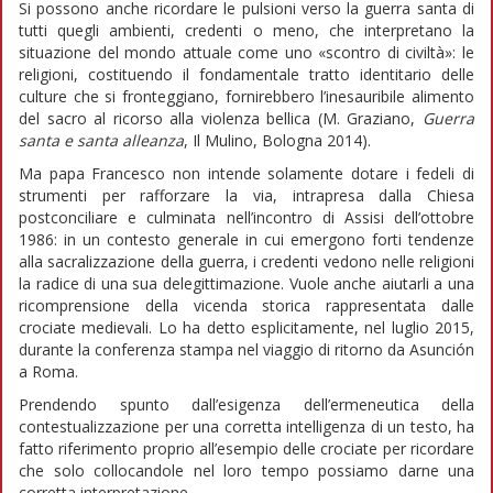
Si possono anche ricordare le pulsioni verso la guerra santa di
tutti quegli ambienti, credenti o meno, che interpretano la
situazione del mondo attuale come uno «scontro di civiltà»: le
religioni, costituendo il fondamentale tratto identitario delle
culture che si fronteggiano, fornirebbero l’inesauribile alimento
del sacro al ricorso alla violenza bellica (M. Graziano,
Guerra
santa e santa alleanza
, Il Mulino, Bologna 2014).
Ma papa Francesco non intende solamente dotare i fedeli di
strumenti per rafforzare la via, intrapresa dalla Chiesa
postconciliare e culminata nell’incontro di Assisi dell’ottobre
1986: in un contesto generale in cui emergono forti tendenze
alla sacralizzazione della guerra, i credenti vedono nelle religioni
la radice di una sua delegittimazione. Vuole anche aiutarli a una
ricomprensione della vicenda storica rappresentata dalle
crociate medievali. Lo ha detto esplicitamente, nel luglio 2015,
durante la conferenza stampa nel viaggio di ritorno da Asunción
a Roma.
Prendendo spunto dall’esigenza dell’ermeneutica della
contestualizzazione per una corretta intelligenza di un testo, ha
fatto riferimento proprio all’esempio delle crociate per ricordare
che solo collocandole nel loro tempo possiamo darne una
corretta interpretazione.