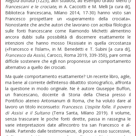
Regula bullata
(1223), altri studiosi, ad esempio Grado Merlo (
I
francescani e le crociate
, in A. Cacciotti e M. Melli [a cura di],
Biblioteca francescana, Milano 2014, 17-30) hanno visto san
Francesco prospettare un «superamento della crociata».
Nonostante che anche autori che lavorano con acribia filologica
sulle fonti francescane come Raimondo Michetti alimentino
ancora dubbi sulla possibilità di discernere esattamente le
intenzioni che hanno mosso l’Assisiate in quella circostanza
(«Francesco e l’islam», in M. Benedetti e T. Subini [a cura di],
Francesco da Assisi
, Carocci, Roma 2019, 339-350), pare ormai
difficile sostenere che egli non proponesse un comportamento
alternativo a quello dei crociati.
Ma quale comportamento esattamente? Un recente libro, agile,
ma bene al corrente dell’intenso dibattito storiografico, affronta
la questione in modo originale. Ne è autore Giuseppe Buffon,
un francescano, docente di Storia della Chiesa presso il
Pontificio ateneo Antonianum di Roma, che ha voluto dare al
lavoro un titolo inconsueto:
Francesco. L’ospite folle. Il povero
di Assisi e il Sultano
(Terra Santa, Milano 2019). Il volume,
senza trascurare le poche fonti dirette, passa in rassegna le
varie interpretazioni date all’incontro tra san Francesco e al-
Malik. Partendo dalle testimonianze, di poco a esso successive,