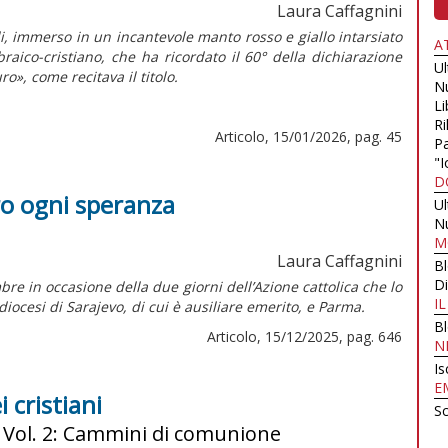
Laura Caffagnini
i, immerso in un incantevole manto rosso e giallo intarsiato
A
braico-cristiano, che ha ricordato il 60° della dichiarazione
U
ro», come recitava il titolo.
N
Li
Ri
Articolo, 15/01/2026, pag. 45
Pa
"I
D
ro ogni speranza
U
N
M
Laura Caffagnini
B
Di
e in occasione della due giorni dell’Azione cattolica che lo
I
 diocesi di Sarajevo, di cui è ausiliare emerito, e Parma.
B
Articolo, 15/12/2025, pag. 646
N
Is
E
i cristiani
Sc
o. Vol. 2: Cammini di comunione