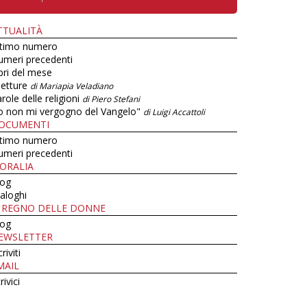
TTUALITÀ
ltimo numero
umeri precedenti
bri del mese
letture
di Mariapia Veladiano
role delle religioni
di Piero Stefani
o non mi vergogno del Vangelo"
di Luigi Accattoli
OCUMENTI
ltimo numero
umeri precedenti
ORALIA
log
aloghi
L REGNO DELLE DONNE
log
EWSLETTER
criviti
MAIL
rivici