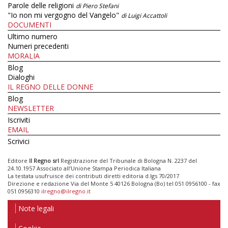
Parole delle religioni
di Piero Stefani
"Io non mi vergogno del Vangelo"
di Luigi Accattoli
DOCUMENTI
Ultimo numero
Numeri precedenti
MORALIA
Blog
Dialoghi
IL REGNO DELLE DONNE
Blog
NEWSLETTER
Iscriviti
EMAIL
Scrivici
Editore
Il Regno srl
Registrazione del Tribunale di Bologna N. 2237 del
24.10.1957 Associato all’Unione Stampa Periodica Italiana
La testata usufruisce dei contributi diretti editoria d.lgs 70/2017
Direzione e redazione Via del Monte 5 40126 Bologna (Bo) tel 051 0956100 - fax
051 0956310
ilregno@ilregno.it
Note legali