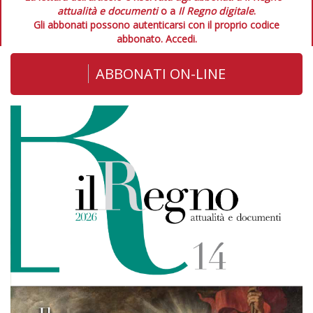
attualità e documenti
o a
Il Regno digitale
.
Gli abbonati possono autenticarsi con il proprio codice
abbonato.
Accedi.
ABBONATI ON-LINE