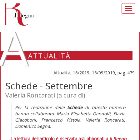
Toggl
navig
A
ATTUALITÀ
Attualità, 16/2019, 15/09/2019, pag. 479
Schede - Settembre
Valeria Roncarati (a cura di)
Per la redazione delle
Schede
di questo numero
hanno collaborato:
Maria Elisabetta Gandolfi, Flavia
Giacoboni, Francesco Pistoia, Valeria Roncarati,
Domenico Segna.
La lettura dell'articolo è riservata agli abbonati a
Il Regno -